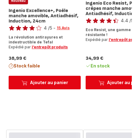
Nouveau
Ingenio Eco Resist, Poê
crêpes manche amovib
Ingenio Excellence+, Poêle
Antiadhésif, Induction
Note
manche amovible, Antiadhésif,
4.4
/5
-
Induction, 24cm
Note
ratings.4.4
4
/5
-
15 Avis
Eco Resist, une gamme ult
Avis
résistante !
La révolution antirayures et
4
Expédié par
l’entrepôt prod
indestructible de Tefal
étoiles
Expédié par
l’entrepôt produits
(moyenne)
38,99 €
34,99 €
Prix
Prix
Stock faible
En stock
Ajouter au panier
Ajouter au pa