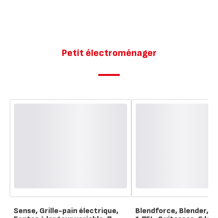
Induction,
28cm
Petit électroménager
Sense, Grille-pain électrique,
Blendforce, Blender, Bo