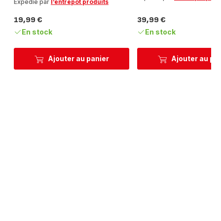
Expédié par
l’entrepôt produits
19,99 €
39,99 €
Prix
Prix
En stock
En stock
Ajouter au panier
Ajouter au pa