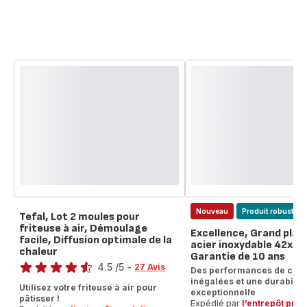
Nouveau
Produit robuste
Tefal, Lot 2 moules pour
friteuse à air, Démoulage
Excellence, Grand plat 
facile, Diffusion optimale de la
acier inoxydable 42x29
chaleur
Note
Garantie de 10 ans
4.5
/5
-
27 Avis
Des performances de cuis
ratings.4.5
inégalées et une durabilité
Utilisez votre friteuse à air pour
exceptionnelle
pâtisser !
Expédié par
l’entrepôt prod