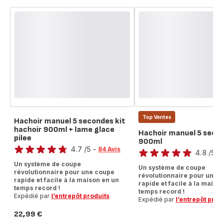
Poign
Top Ventes
Hachoir manuel 5 secondes kit
hachoir 900ml + lame glace
Hachoir manuel 5 seco
pilee
Note
900ml
Note
4.7
/5
-
84 Avis
4.8
/5
-
ratings.4.7
ratings.4.8
Un système de coupe
Un système de coupe
révolutionnaire pour une coupe
révolutionnaire pour une c
rapide et facile à la maison en un
rapide et facile à la maiso
temps record !
temps record !
Expédié par
l’entrepôt produits
Expédié par
l’entrepôt prod
22,99 €
Prix