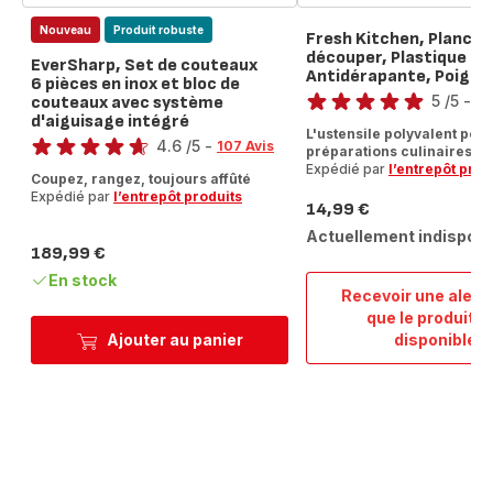
Nouveau
Produit robuste
Fresh Kitchen, Planche
découper, Plastique ro
EverSharp, Set de couteaux
Antidérapante, Poigné
Note
6 pièces en inox et bloc de
5
/5
-
couteaux avec système
2 
d'aiguisage intégré
Avis
Note
L'ustensile polyvalent pour
5
4.6
/5
-
107 Avis
préparations culinaires du
étoiles
ratings.4.6
Expédié par
l’entrepôt prod
Coupez, rangez, toujours affûté
(moyenne)
Expédié par
l’entrepôt produits
14,99 €
Prix
Actuellement indisponi
189,99 €
Prix
En stock
Recevoir une alert
que le produit e
Fresh
Ajouter au panier
disponible
Kitch
Planc
à
décou
Plast
robus
Antid