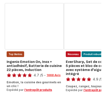
Top Ventes
Nouveau
Produit robuste
Ingenio Emotion On, Inox +
EverSharp, Set de cou
antiadhésif, Batterie de cuisine
5 pièces et bloc de co
22 pièces, Induction
avec système d'aiguis
Note
intégré
Note
4.7
/5
-
1668 Avis
4.9
/5
-
ratings.4.7
Emotion, la cuisine des gourmets en
ratings.4.9
un clic !
Coupez, rangez, toujours a
Expédié par
l’entrepôt produits
Expédié par
l’entrepôt prod