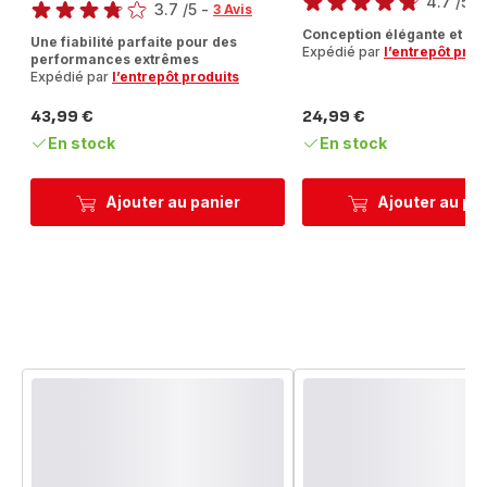
4.7
/5
-
3.7
/5
-
3 Avis
ratings.4.7
ratings.3.7
Conception élégante et rés
Une fiabilité parfaite pour des
Expédié par
l’entrepôt prod
performances extrêmes
Expédié par
l’entrepôt produits
43,99 €
24,99 €
Prix
Prix
En stock
En stock
Ajouter au panier
Ajouter au pa