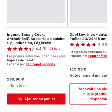
Ingenio Simply Cook,
Duetto+, Inox + antiadh
Antiadhésif, Batterie de cuisine
Poêles 20/24/28 cm, I
Note
9 p, Induction, Légèreté
Note
4.6
/5
-
4.4
/5
-
21 Avis
ratings.4.6
Des poêles robustes et du
ratings.4.4
Expédié par
l’entrepôt prod
Les poêles induction Ingenio les plus
légères de Tefal !
Expédié par
l’entrepôt produits
119,99 €
Prix
Actuellement indisponi
199,98 €
Prix
En stock
Recevoir une alert
que le produit e
Duett
Ajouter au panier
disponible
Inox
+
antiad