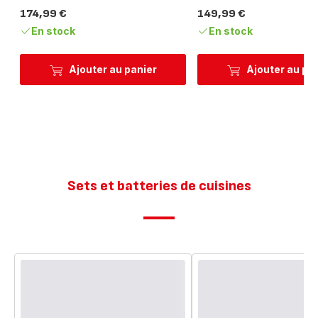
174,99 €
149,99 €
Prix
Prix
En stock
En stock
Ajouter au panier
Ajouter au pa
Sets et batteries de cuisines