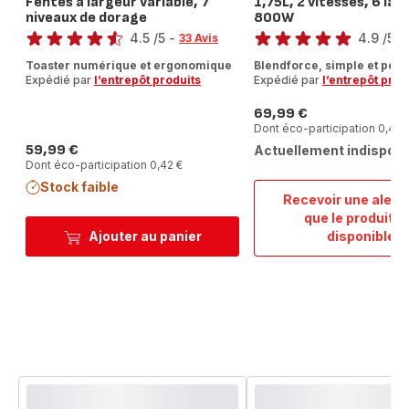
Fentes à largeur variable, 7
1,75L, 2 vitesses, 6 lam
niveaux de dorage
800W
Note
Note
4.5
/5
-
4.9
/5
-
33 Avis
ratings.4.5
ratings.4.9
Toaster numérique et ergonomique
Blendforce, simple et perf
Expédié par
l’entrepôt produits
Expédié par
l’entrepôt prod
69,99 €
Prix
Dont éco-participation 0,40 
59,99 €
Actuellement indisponi
Prix
Dont éco-participation 0,42 €
Stock faible
Recevoir une alert
que le produit e
Blend
Ajouter au panier
disponible
Blende
Bol
verre
1,75L,
2
vitess
6
lames
800W