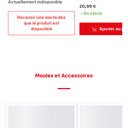
Actuellement indisponible
20,99 €
Prix
En stock
Recevoir une alerte dès
que le produit est
Hachoir
disponible
Ajouter au pa
manuel
5
secondes
kit
hachoir
900ml
+
lame
Moules et Accessoires
glace
pilee