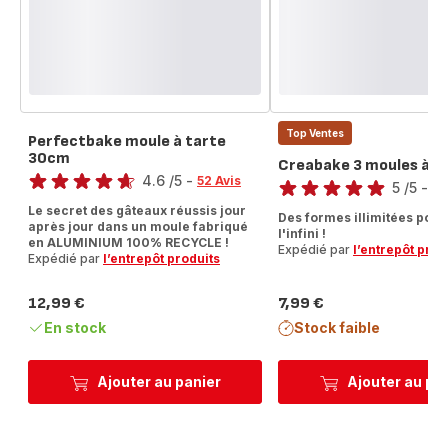
Top Ventes
Perfectbake moule à tarte
30cm
Note
Creabake 3 moules à b
Note
4.6
/5
-
52 Avis
5
/5
-
27
ratings.4.6
Avis
Le secret des gâteaux réussis jour
Des formes illimitées pour
5
après jour dans un moule fabriqué
l'infini !
en ALUMINIUM 100% RECYCLE !
étoiles
Expédié par
l’entrepôt prod
Expédié par
l’entrepôt produits
(moyenne)
12,99 €
7,99 €
Prix
Prix
En stock
Stock faible
Ajouter au panier
Ajouter au pa