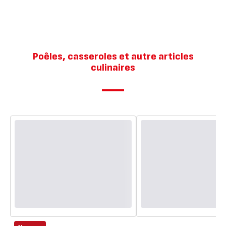
Poêle
20/24
cm,
Induct
Poêles, casseroles et autre articles
culinaires