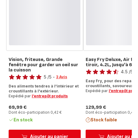
Vision, friteuse, Grande
Easy Fry Deluxe, Air fr
fenêtre pour garder un oeil sur
tiroir, 4.2L, Jusqu'à 6 
Note
la cuisson
Note
4.5
/5
-
5
/5
-
3 Avis
ratings.4.5
Easy Fry, pour des repas s
Avis
croustillants, savoureux !
Des aliments tendres à l'intérieur et
5
Expédié par
l’entrepôt prod
croustillants à l'extérieur.
étoiles
Expédié par
l’entrepôt produits
(moyenne)
69,99 €
129,99 €
Prix
Prix
Dont éco-participation 0,42 €
Dont éco-participation 0,42 
En stock
Stock faible
Ajouter au panier
Ajouter au pa