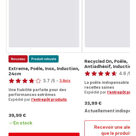
Nouveau
Produit robuste
Recycled On, Poêle,
Antiadhésif, Induction
Note
Extreme, Poêle, Inox, Induction,
4.6
/5
-
24cm
Note
ratings.4.6
3.7
/5
-
3 Avis
La poêle indispensable po
ratings.3.7
recettes saines
Une fiabilité parfaite pour des
Expédié par
l’entrepôt prod
performances extrêmes
Expédié par
l’entrepôt produits
33,99 €
Prix
Actuellement indisponi
39,99 €
Prix
En stock
Recevoir une alert
que le produit e
Recyc