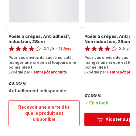
Poêle à crêpes, Antiadhésif,
Poêle à crêpes, Antiadh
Induction, 28cm
Non induction, 25cm
Note
Note
4.1
/5
-
3.8
/5
-
13 Avis
ratings.4.1
ratings.3.8
Pour vos envies de sucré ou salé,
Pour vos envies de sucré o
manger une crêpe est toujours une
manger une crêpe est touj
bonne idée !
bonne idée !
Expédié par
l’entrepôt produits
Expédié par
l’entrepôt prod
29,99 €
Prix
Actuellement indisponible
27,99 €
Prix
En stock
Recevoir une alerte dès
que le produit est
Poêle
disponible
Ajouter au pa
à
crêpes,
Antiadhésif,