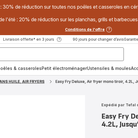
 : 30% de réduction sur toutes nos poêles et casseroles en
e l'été : 20% de réduction sur les planchas, grills et barbec
Conditions de l'offre
Livraison offerte* en 3 jours
90 jours pour changer d’avis
Garantie
oêles & casseroles
Petit électroménager
Ustensiles & moules
Ac
ANS HUILE, AIR FRYERS
Easy Fry Deluxe, Air fryer mono tiroir, 4.2L,
Expédié par Tefal 
Easy Fry De
4.2L, Jusqu