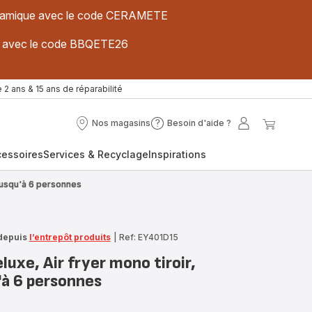
 céramique avec le code CERAMETE
ues avec le code BBQETE26
 2 ans & 15 ans de réparabilité
Nos magasins
Besoin d'aide ?
Nos
Besoin
Mon
Mon
magasins
d'aide
compte
panier
cessoires
Services & Recyclage
Inspirations
?
 Jusqu'à 6 personnes
depuis
l’entrepôt produits
|
Ref: EY401D15
luxe, Air fryer mono tiroir,
'à 6 personnes