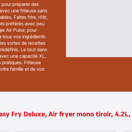
 pour préparer des
n avec une friteuse sans
bles. Faites frire, rôtir,
ients préférés avec peu
ie Air Pulse, pour
e à tous vos ingrédients
tes sortes de recettes
édéfinis. Le tout dans
avec une capacité XL,
 pratiques. Friteuse
otre famille et de vos
sy Fry Deluxe, Air fryer mono tiroir, 4.2L,