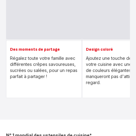
Des moments de partage
Design coloré
Régalez toute votre famille avec
Ajoutez une touche de 
différentes crêpes savoureuses,
votre cuisine avec une s
sucrées ou salées, pour un repas
de couleurs élégantes q
parfait à partager !
manqueront pas d'attirer
regard.
N° 1 mondial des ustensiles de cuisine*