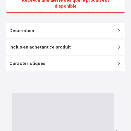
Recevoir une alerte dès que le produit est
Poêle
disponible
à
crêpes,
Antiadhésif,
Induction,
Description
28cm
Inclus en achetant ce produit
Caractéristiques