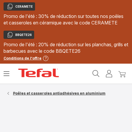
CERAMETE
Copier
Promo de l'été : 30% de réduction sur toutes nos poêles
et casseroles en céramique avec le code CERAMETE
BBQETE26
Copier
Promo de l'été : 20% de réduction sur les planchas, grills et
barbecues avec le code BBQETE26
Conditions de l'offre
Accueil
Ouvrir
Mon
Mon
Tefal
le
compte
panie
menu
Poêles et casseroles antiadhésives en aluminium