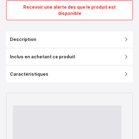
Recevoir une alerte dès que le produit est
Cook'Smart
disponible
Jamie
Oliver,
Wok,
Antiadhésif,
Description
Induction,
28cm
Inclus en achetant ce produit
Caractéristiques