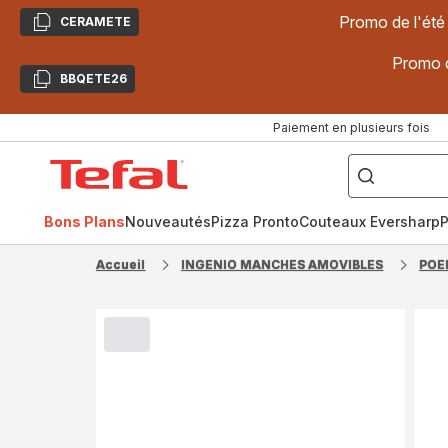
Promo de l'été
CERAMETE
Copier
Promo d
BBQETE26
Copier
Paiement en plusieurs fois
["Poêles
inox,
Accueil
Cake
Factory,
Tefal
Planchas,
Céramique..."]
Bons Plans
Nouveautés
Pizza Pronto
Couteaux Eversharp
P
Accueil
INGENIO MANCHES AMOVIBLES
POE