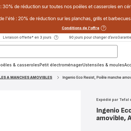
 : 30% de réduction sur toutes nos poêles et casseroles en
e l'été : 20% de réduction sur les planchas, grills et barbec
Conditions de l'offre
Livraison offerte* en 3 jours
90 jours pour changer d’avis
Garantie
oêles & casseroles
Petit électroménager
Ustensiles & moules
Ac
LES A MANCHES AMOVIBLES
Ingenio Eco Resist, Poêle manche amovi
Expédié par Tefal 
Ingenio Ec
amovible, 