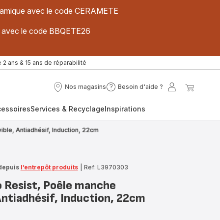
 céramique avec le code CERAMETE
ues avec le code BBQETE26
 2 ans & 15 ans de réparabilité
Nos magasins
Besoin d'aide ?
Nos
Besoin
Mon
Mon
magasins
d'aide
compte
panier
cessoires
Services & Recyclage
Inspirations
?
ble, Antiadhésif, Induction, 22cm
depuis
l’entrepôt produits
|
Ref: L3970303
o Resist, Poêle manche
Antiadhésif, Induction, 22cm