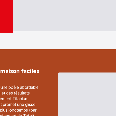
 maison faciles
 une poêle abordable
et des résultats
êtement Titanium
nt promet une glisse
 plus longtemps (par
standard de Tefal).