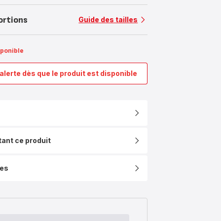
ortions
Guide des tailles
sponible
alerte dès que le produit est disponible
Recycled
On,
Poêle,
Antiadhésif,
Induction,
30cm
tant ce produit
ues