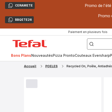
Promo de l'été
CERAMETE
Copier
Promo d
BBQETE26
Copier
Paiement en plusieurs fois
["Poêles
inox,
Accueil
Cake
Factory,
Tefal
Planchas,
Céramique..."]
Bons Plans
Nouveautés
Pizza Pronto
Couteaux Eversharp
P
Accueil
POELES
Recycled On, Poêle, Antiadhés