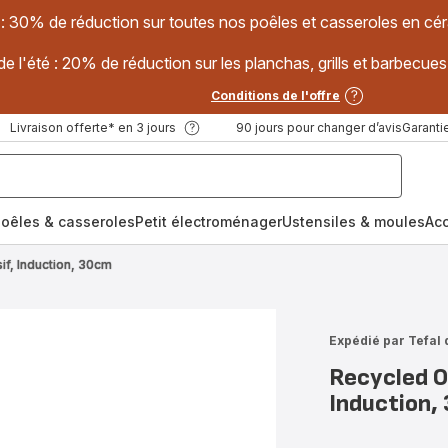
 : 30% de réduction sur toutes nos poêles et casseroles en
e l'été : 20% de réduction sur les planchas, grills et barbec
Conditions de l'offre
Livraison offerte* en 3 jours
90 jours pour changer d’avis
Garantie
oêles & casseroles
Petit électroménager
Ustensiles & moules
Ac
if, Induction, 30cm
Expédié par Tefal 
Recycled On
Induction,