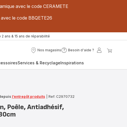
 céramique avec le code CERAMETE
ues avec le code BBQETE26
 2 ans & 15 ans de réparabilité
Nos magasins
Besoin d'aide ?
Nos
Besoin
Mon
Mon
magasins
d'aide
compte
panier
cessoires
Services & Recyclage
Inspirations
?
depuis
l’entrepôt produits
|
Ref: C2970732
, Poêle, Antiadhésif,
 30cm