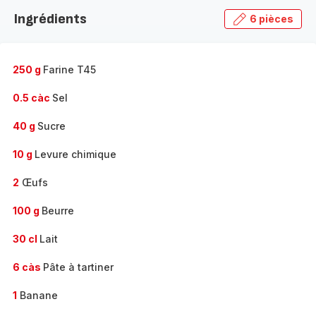
Ingrédients
6 pièces
250 g
Farine T45
0.5 càc
Sel
40 g
Sucre
10 g
Levure chimique
2
Œufs
100 g
Beurre
30 cl
Lait
6 càs
Pâte à tartiner
1
Banane