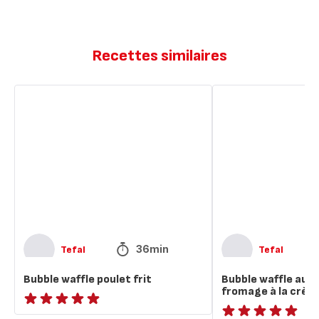
Recettes similaires
Bubble
Bubble
waffle
waffle
poulet
au
frit
saumon
fumé
et
fromage
à
la
crème
36min
Tefal
Tefal
Bubble waffle poulet frit
Bubble waffle au 
fromage à la crèm
ratings.NaN