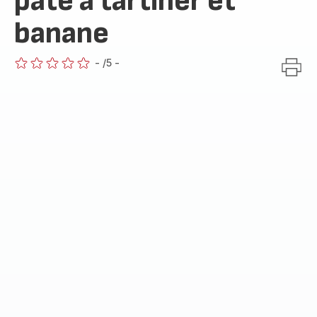
pâte à tartiner et
banane
-
/5
-
ratings.0