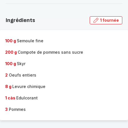
-
Découvrir
la
Ingrédients
1 fournée
gamme
complète
-
100 g
Semoule fine
200 g
Compote de pommes sans sucre
100 g
Skyr
2
Oeufs entiers
8 g
Levure chimique
1 càs
Edulcorant
3
Pommes