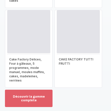
cakes
Cake Factory Délices,
CAKE FACTORY TUTTI
Four à gâteaux, 5
FRUTTI
programmes, mode
manuel, moules muffins,
cakes, madeleines,
verrines
Découvrir la gamme
complète
Voir
plus...