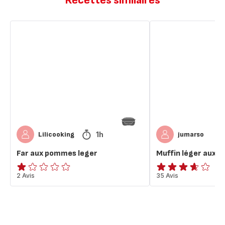
Recettes similaires
Far
Muffin
aux
léger
pommes
aux
leger
pommes
1h
Lilicooking
jumarso
Far aux pommes leger
Muffin léger aux 
Avis
2 Avis
ratings.3.6
35 Avis
1
étoile
(moyenne)