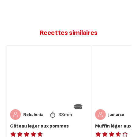
Recettes similaires
Gâteau
Muffin
leger
léger
aux
aux
pommes
pommes
33min
Nehalenia
jumarso
Gâteau leger aux pommes
Muffin léger aux 