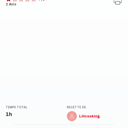
Avis
2 Avis
1
étoile
(moyenne)
TEMPS TOTAL
RECETTE DE
1h
Lilicooking