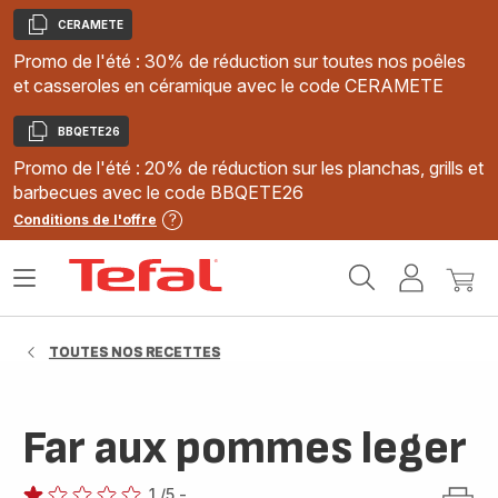
CERAMETE
Copier
Promo de l'été : 30% de réduction sur toutes nos poêles
et casseroles en céramique avec le code CERAMETE
BBQETE26
Copier
Promo de l'été : 20% de réduction sur les planchas, grills et
barbecues avec le code BBQETE26
Conditions de l'offre
Accueil
Ouvrir
Mon
Mon
Tefal
le
compte
panie
menu
TOUTES NOS RECETTES
Far aux pommes leger
1
/5
-