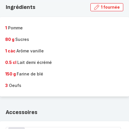
la
Ingrédients
1 fournée
gamme
complète
-
1
Pomme
80 g
Sucres
1 càc
Arôme vanille
0.5 cl
Lait demi écrémé
150 g
Farine de blé
3
Oeufs
Accessoires