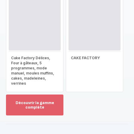
Cake Factory Délices,
CAKE FACTORY
Four à gâteaux, 5
programmes, mode
manuel, moules muffins,
cakes, madeleines,
verrines
Découvrir la gamme
complète
Voir
plus...
-
Découvrir