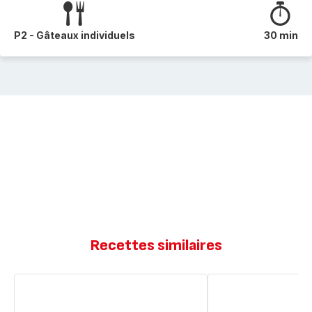
P2 - Gâteaux individuels
30 min
Recettes similaires
Gâteau
Gâteau
léger
leger
à
aux