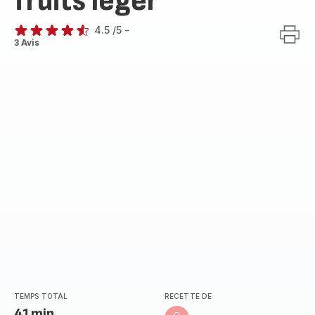
fruits léger
4.5
/5
-
ratings.4.5
3 Avis
TEMPS TOTAL
RECETTE DE
41min