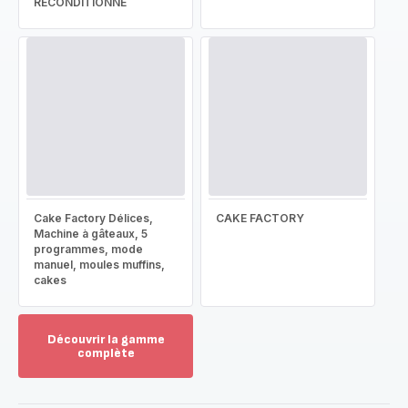
RECONDITIONNÉ
Cake Factory Délices,
CAKE FACTORY
Machine à gâteaux, 5
programmes, mode
manuel, moules muffins,
cakes
Découvrir la gamme
complète
Voir
plus...
-