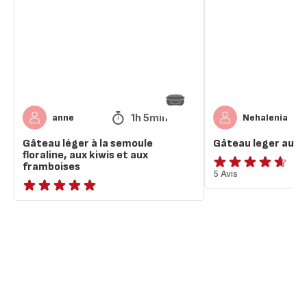
la
pommes
semoule
floraline,
aux
kiwis
et
aux
framboises
1h 5min
anne
Nehalenia
Gâteau léger à la semoule
Gâteau leger aux
floraline, aux kiwis et aux
framboises
ratings.4.6
5 Avis
ratings.NaN