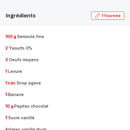
Découvrir
la
Ingrédients
1 fournée
gamme
complète
-
100 g
Semoule fine
2
Yaourts 0%
3
Oeufs moyens
1
Levure
1 càc
Sirop agave
1
Banane
10 g
Pepites chocolat
1
Sucre vanillé
Arômes vanille rhum ....