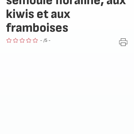
semoule floraline, aux
kiwis et aux
framboises
-
/5
-
ratings.0