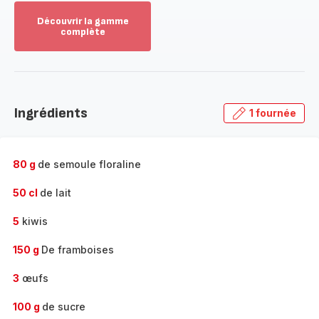
Découvrir la gamme
complète
Voir
plus...
-
Découvrir
la
Ingrédients
1 fournée
gamme
complète
-
80 g
de semoule floraline
50 cl
de lait
5
kiwis
150 g
De framboises
3
œufs
100 g
de sucre