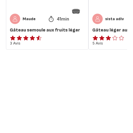
41min
Maude
sista adlv
Gâteau semoule aux fruits léger
Gâteau léger au ki
ratings.4.5
3 Avis
ratings.2.8
5 Avis