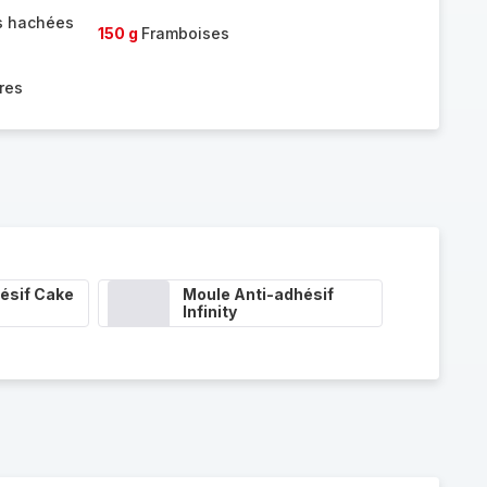
s hachées
150 g
Framboises
res
ésif Cake
Moule Anti-adhésif
Infinity