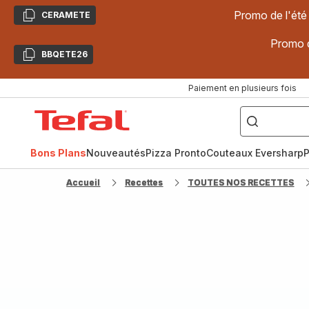
Promo de l'été
CERAMETE
Copier
Promo d
BBQETE26
Copier
Paiement en plusieurs fois
["Poêles
inox,
Accueil
Cake
Factory,
Tefal
Planchas,
Céramique..."]
Bons Plans
Nouveautés
Pizza Pronto
Couteaux Eversharp
P
Accueil
Recettes
TOUTES NOS RECETTES