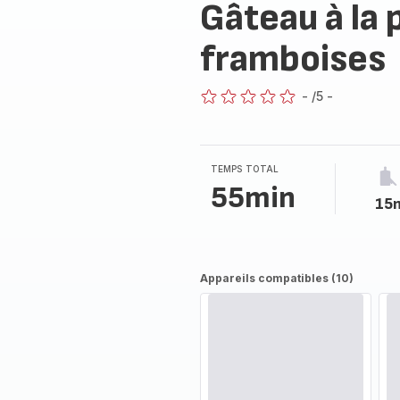
Gâteau à la 
framboises
-
/5
-
ratings.0
TEMPS TOTAL
55min
15
Appareils compatibles (10)