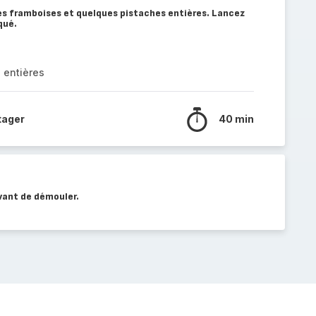
es framboises et quelques pistaches entières. Lancez
qué.
 entières
tager
40 min
vant de démouler.