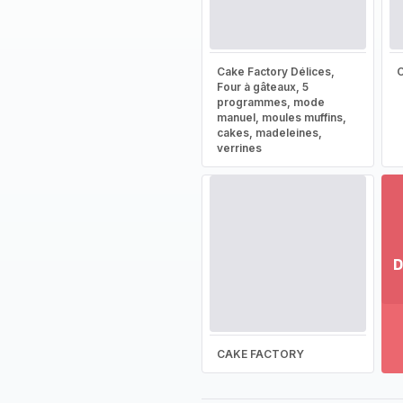
Cake Factory Délices,
Four à gâteaux, 5
programmes, mode
manuel, moules muffins,
cakes, madeleines,
verrines
D
Vo
pl
-
Dé
CAKE FACTORY
la
g