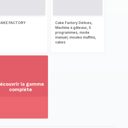
CAKE FACTORY
Cake Factory Délices,
Machine à gâteaux, 5
programmes, mode
manuel, moules muffins,
cakes
écouvrir la gamme
complète
ir
us...
couvrir
amme