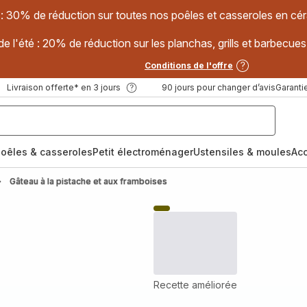
 : 30% de réduction sur toutes nos poêles et casseroles en
e l'été : 20% de réduction sur les planchas, grills et barbec
Conditions de l'offre
Livraison offerte* en 3 jours
90 jours pour changer d’avis
Garantie
oêles & casseroles
Petit électroménager
Ustensiles & moules
Ac
Gâteau à la pistache et aux framboises
Recette améliorée