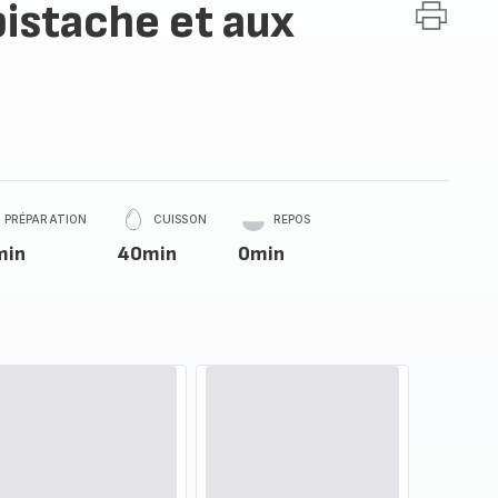
pistache et aux
PRÉPARATION
CUISSON
REPOS
min
40min
0min