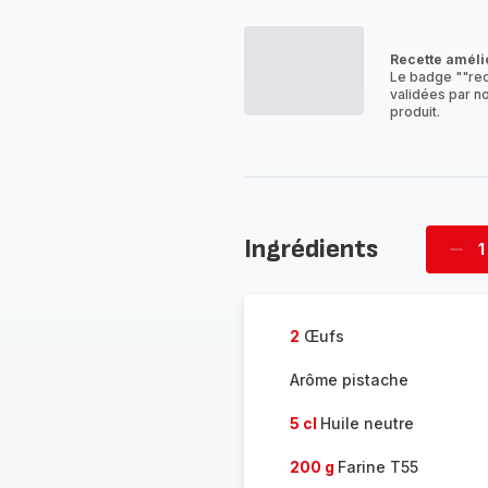
co
-
Recette améli
Le badge ""rec
validées par no
produit.
Ingrédients
1
Supp
four
2
Œufs
Arôme pistache
5 cl
Huile neutre
200 g
Farine T55