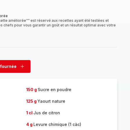
mplète
orée
ette améliorée"" est réservé aux recettes ayant été testées et
s chefs pour vous garantir un goût et un résultat optimal avec votre
 fournée
rimer
Ajouter
née
fournée
150 g
Sucre en poudre
125 g
Yaourt nature
1 cl
Jus de citron
4 g
Levure chimique (1 càc)