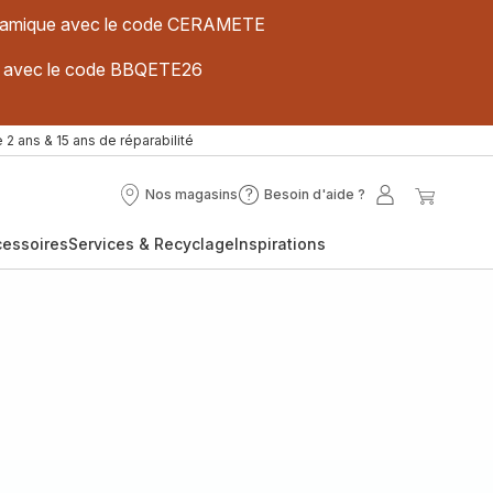
 céramique avec le code CERAMETE
ues avec le code BBQETE26
 2 ans & 15 ans de réparabilité
Nos magasins
Besoin d'aide ?
Nos
Besoin
Mon
Mon
magasins
d'aide
compte
panier
cessoires
Services & Recyclage
Inspirations
?