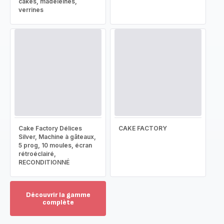
cakes, madeleines,
verrines
Cake Factory Délices
CAKE FACTORY
Silver, Machine à gâteaux,
5 prog, 10 moules, écran
rétroéclairé,
RECONDITIONNÉ
Découvrir la gamme
complète
Voir
plus...