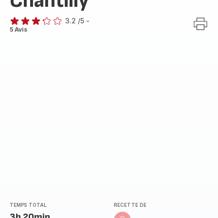
Chantilly
3.2
/5
-
ratings.3.2
5 Avis
TEMPS TOTAL
RECETTE DE
3h 20min