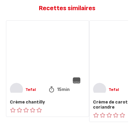
Recettes similaires
Crème
Crème
chantilly
de
carottes,
chantilly
coriandre
15min
Tefal
Tefal
Crème chantilly
Crème de carottes,
coriandre
ratings.0
ratings.0