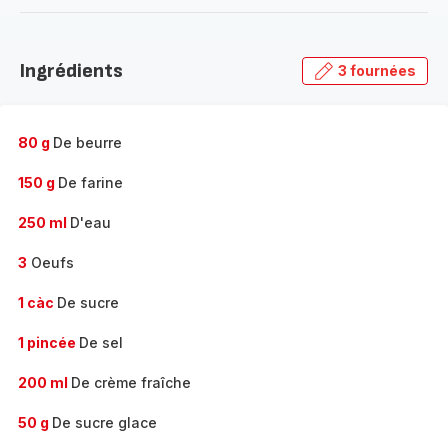
-
Découvrir
la
Ingrédients
3 fournées
gamme
complète
-
80 g
De beurre
150 g
De farine
250 ml
D'eau
3
Oeufs
1 càc
De sucre
1 pincée
De sel
200 ml
De crème fraîche
50 g
De sucre glace