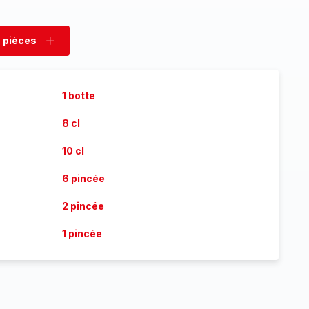
 pièces
rimer
Ajouter
es
pièces
1 botte
8 cl
10 cl
6 pincée
2 pincée
1 pincée