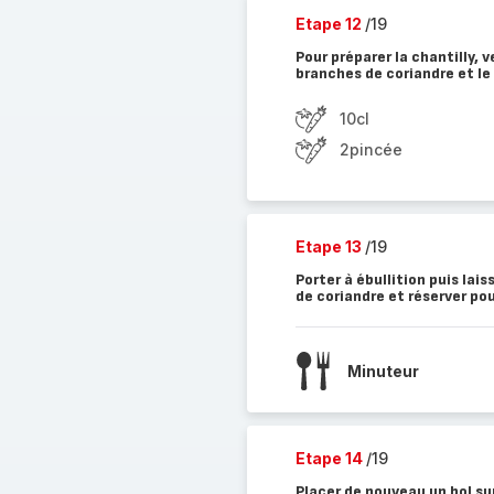
Etape 12
/19
Pour préparer la chantilly, 
branches de coriandre et le s
10cl
2pincée
Etape 13
/19
Porter à ébullition puis lai
de coriandre et réserver pou
Minuteur
Etape 14
/19
Placer de nouveau un bol sur