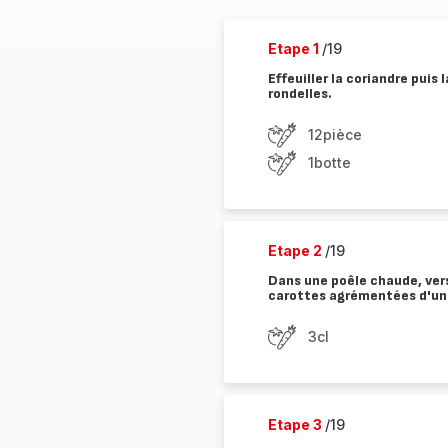
Etape 1
/19
Effeuiller la coriandre puis 
rondelles.
12pièce
1botte
Etape 2
/19
Dans une poêle chaude, verse
carottes agrémentées d'un p
3cl
Etape 3
/19