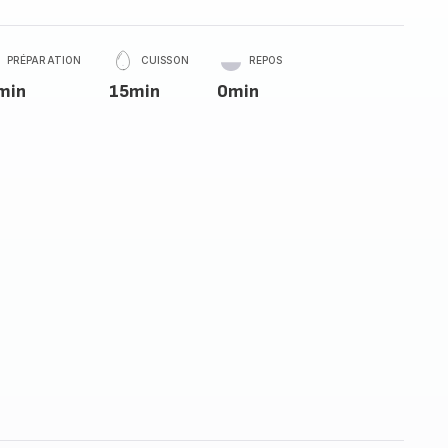
PRÉPARATION
CUISSON
REPOS
min
15min
0min