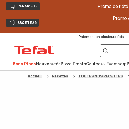
Promo de l'été
CERAMETE
Copier
Promo d
BBQETE26
Copier
Paiement en plusieurs fois
["Poêles
inox,
Accueil
Cake
Factory,
Tefal
Planchas,
Céramique..."]
Bons Plans
Nouveautés
Pizza Pronto
Couteaux Eversharp
P
Accueil
Recettes
TOUTES NOS RECETTES