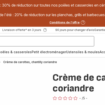
 : 30% de réduction sur toutes nos poêles et casseroles en
e l'été : 20% de réduction sur les planchas, grills et barbec
Conditions de l'offre
Livraison offerte* en 3 jours
90 jours pour changer d’avis
Garantie
oêles & casseroles
Petit électroménager
Ustensiles & moules
Ac
Crème de carottes, chantilly coriandre
Crème de ca
coriandre
-
/5
-
ratings.0