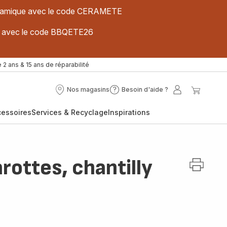
 céramique avec le code CERAMETE
ues avec le code BBQETE26
 2 ans & 15 ans de réparabilité
Nos magasins
Besoin d'aide ?
Nos
Besoin
Mon
Mon
magasins
d'aide
compte
panier
cessoires
Services & Recyclage
Inspirations
?
rottes, chantilly