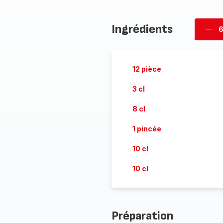
Ingrédients
6
Supp
pièc
12 pièce
3 cl
8 cl
1 pincée
10 cl
10 cl
Préparation