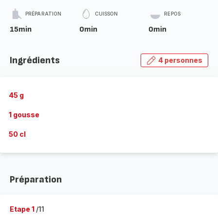
PRÉPARATION
CUISSON
REPOS
15min
0min
0min
Ingrédients
4 personnes
45 g
1 gousse
50 cl
Préparation
Etape 1
/11