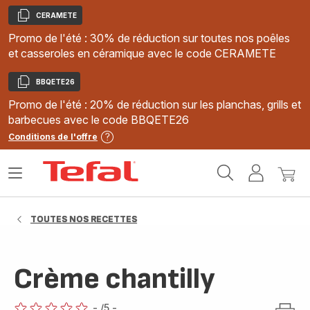
CERAMETE
Copier
Promo de l'été : 30% de réduction sur toutes nos poêles
et casseroles en céramique avec le code CERAMETE
BBQETE26
Copier
Promo de l'été : 20% de réduction sur les planchas, grills et
barbecues avec le code BBQETE26
Conditions de l'offre
Accueil
Ouvrir
Mon
Mon
Tefal
le
compte
panie
menu
TOUTES NOS RECETTES
Crème chantilly
-
/5
-