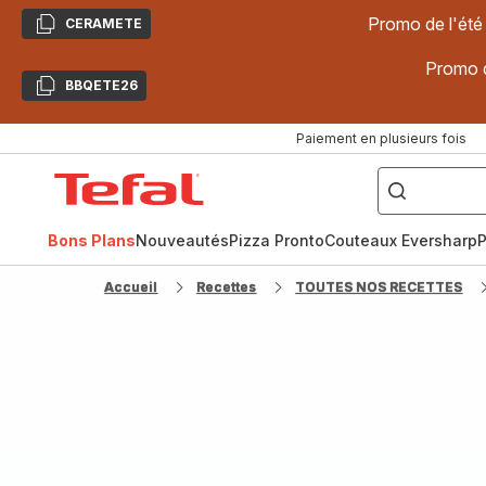
Promo de l'été
CERAMETE
Copier
Promo d
BBQETE26
Copier
Paiement en plusieurs fois
["Poêles
inox,
Accueil
Cake
Factory,
Tefal
Planchas,
Céramique..."]
Bons Plans
Nouveautés
Pizza Pronto
Couteaux Eversharp
P
Accueil
Recettes
TOUTES NOS RECETTES