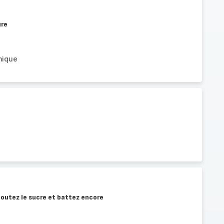
ure
mique
joutez le sucre et battez encore