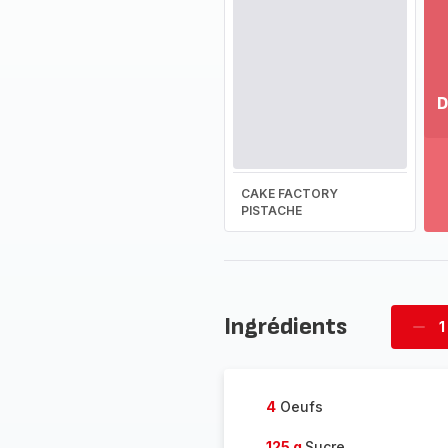
D
Vo
pl
-
CAKE FACTORY
Dé
PISTACHE
la
g
co
-
Ingrédients
1
Supp
four
4
Oeufs
125 g
Sucre