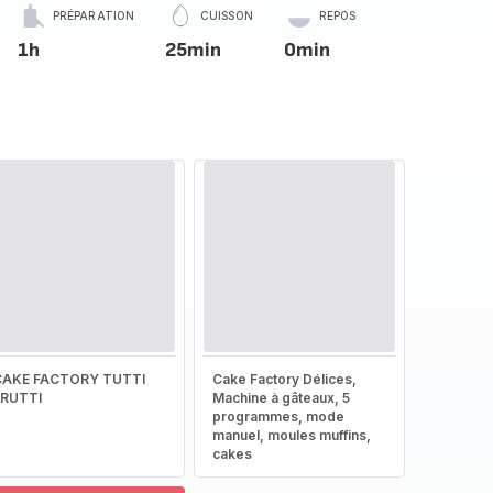
PRÉPARATION
CUISSON
REPOS
1h
25min
0min
CAKE FACTORY TUTTI
Cake Factory Délices,
FRUTTI
Machine à gâteaux, 5
programmes, mode
manuel, moules muffins,
cakes