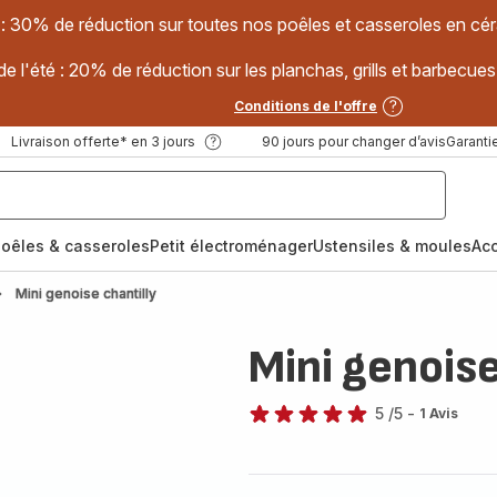
 : 30% de réduction sur toutes nos poêles et casseroles en
e l'été : 20% de réduction sur les planchas, grills et barbec
Conditions de l'offre
Livraison offerte* en 3 jours
90 jours pour changer d’avis
Garantie
oêles & casseroles
Petit électroménager
Ustensiles & moules
Ac
Mini genoise chantilly
Mini genoise
5
/5
-
1 Avis
Avis
5
étoiles