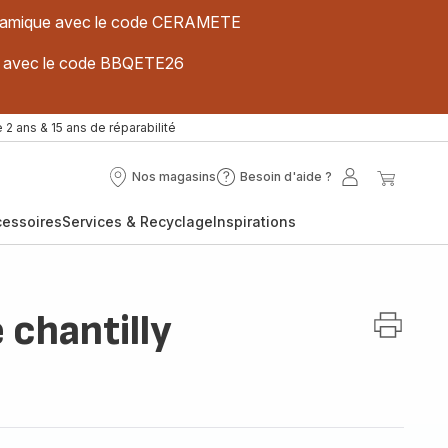
 céramique avec le code CERAMETE
ues avec le code BBQETE26
 2 ans & 15 ans de réparabilité
Nos magasins
Besoin d'aide ?
Nos
Besoin
Mon
Mon
magasins
d'aide
compte
panier
cessoires
Services & Recyclage
Inspirations
?
 chantilly