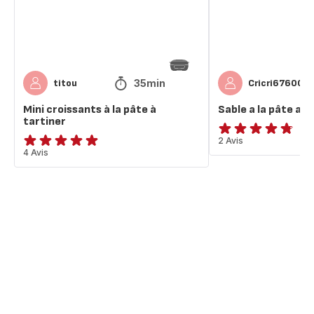
à
tartiner
tartiner
35min
titou
Cricri67600
Mini croissants à la pâte à
Sable a la pâte a t
tartiner
ratings.4.7
2 Avis
Avis
4 Avis
5
étoiles
(moyenne)