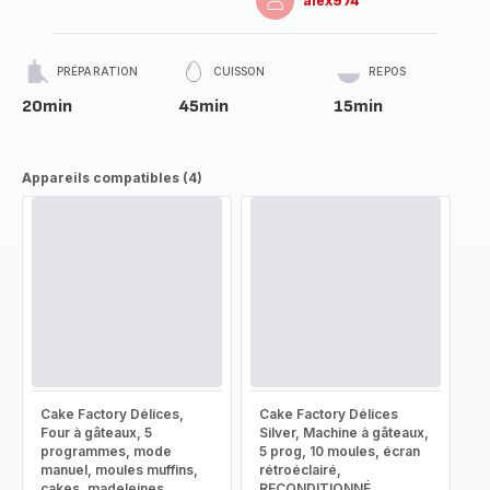
alex974
PRÉPARATION
CUISSON
REPOS
20min
45min
15min
Appareils compatibles (4)
Cake Factory Délices,
Cake Factory Délices
Four à gâteaux, 5
Silver, Machine à gâteaux,
programmes, mode
5 prog, 10 moules, écran
manuel, moules muffins,
rétroéclairé,
cakes, madeleines,
RECONDITIONNÉ