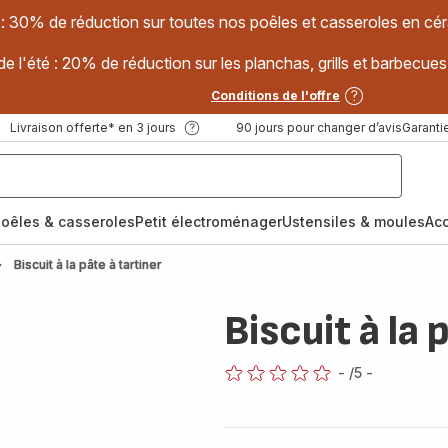
 : 30% de réduction sur toutes nos poêles et casseroles en
e l'été : 20% de réduction sur les planchas, grills et barbec
Conditions de l'offre
Livraison offerte* en 3 jours
90 jours pour changer d’avis
Garantie
oêles & casseroles
Petit électroménager
Ustensiles & moules
Ac
Biscuit à la pâte à tartiner
Biscuit à la 
-
/5
-
ratings.0