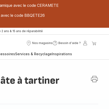
 céramique avec le code CERAMETE
ues avec le code BBQETE26
 2 ans & 15 ans de réparabilité
Nos magasins
Besoin d'aide ?
Nos
Besoin
Mon
Mon
magasins
d'aide
compte
panier
cessoires
Services & Recyclage
Inspirations
?
pâte à tartiner