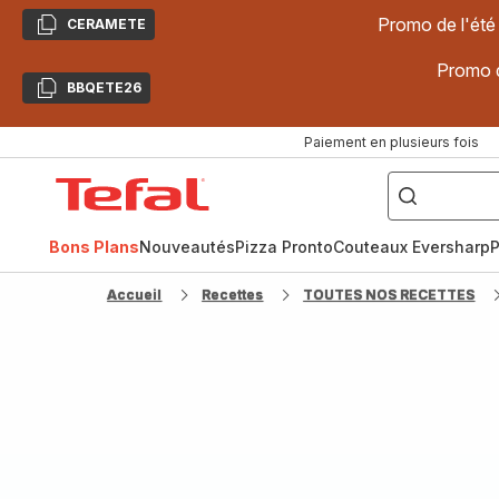
Promo de l'été
CERAMETE
Copier
Promo d
BBQETE26
Copier
Paiement en plusieurs fois
["Poêles
inox,
Accueil
Cake
Factory,
Tefal
Planchas,
Céramique..."]
Bons Plans
Nouveautés
Pizza Pronto
Couteaux Eversharp
P
Accueil
Recettes
TOUTES NOS RECETTES