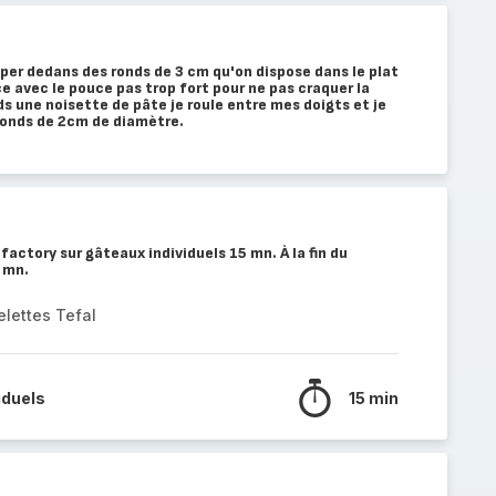
uper dedans des ronds de 3 cm qu'on dispose dans le plat
e avec le pouce pas trop fort pour ne pas craquer la
nds une noisette de pâte je roule entre mes doigts et je
 ronds de 2cm de diamètre.
factory sur gâteaux individuels 15 mn. À la fin du
 mn.
elettes Tefal
iduels
15 min