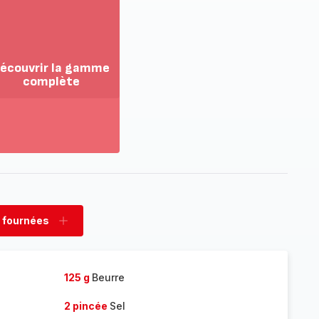
écouvrir la gamme
complète
ir
us...
couvrir
amme
mplète
 fournées
rimer
Ajouter
nées
fournées
125 g
Beurre
2 pincée
Sel