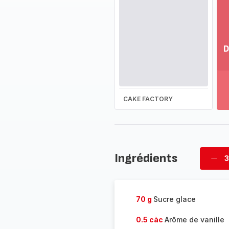
D
Vo
pl
-
Dé
CAKE FACTORY
la
g
co
-
Ingrédients
3
Supp
four
70 g
Sucre glace
0.5 càc
Arôme de vanille