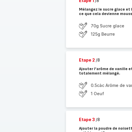
Etape 1
/8
Mélangez le sucre glace et
ce que cela devienne mous
70g Sucre glace
125g Beurre
Etape 2
/8
Ajouter l'arôme de vanille e
totalement mélangé.
0.5càc Arôme de van
1 Oeuf
Etape 3
/8
Ajouter la poudre de noiset