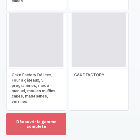
cakes
Cake Factory Délices,
CAKE FACTORY
Four à gâteaux, 5
programmes, mode
manuel, moules muffins,
cakes, madeleines,
verrines
Découvrir la gamme
complète
Voir
plus...