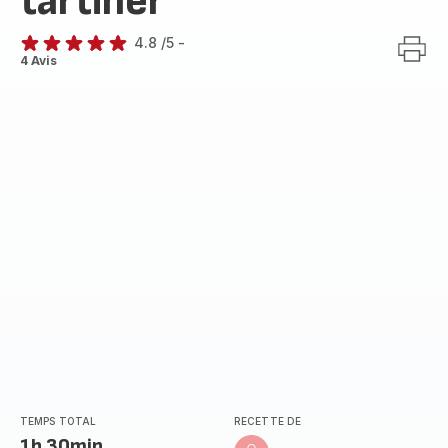
tartiner
4.8
/5
-
ratings.4.8
4 Avis
TEMPS TOTAL
RECETTE DE
1h 30min