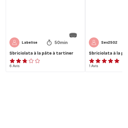
à
à
tartiner
tartiner
50min
Labelise
Sev2502
Sbriciolata à la pâte à tartiner
Sbriciolata à la pâ
ratings.2.7
6 Avis
Avis
1 Avis
5
étoiles
(moyenne)