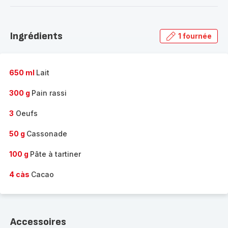
-
Découvrir
la
Ingrédients
1 fournée
gamme
complète
-
650 ml
Lait
300 g
Pain rassi
3
Oeufs
50 g
Cassonade
100 g
Pâte à tartiner
4 càs
Cacao
Accessoires