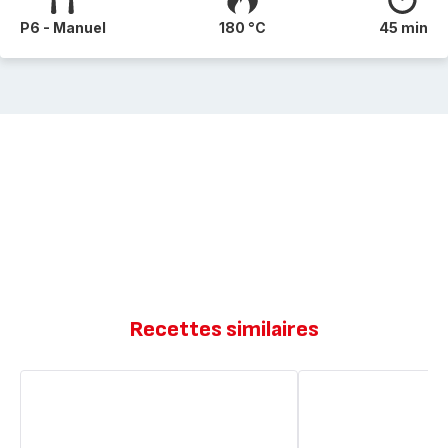
P6 - Manuel
180 °C
45 min
Recettes similaires
Sbriciolata
Sbriciolata
à
à
la
la
pâte
pâte