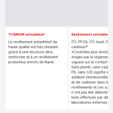
TITANIUM antiadhésif
Revêtement antiadhésif 
Le revêtement antiadhésif de
0% PFOA, 0% lead, 0%
haute qualité est très résistant
cadmium*
grâce à une structure ultra-
*Contrôles plus stricts 
renforcée et à un revêtement
exigés par la réglementa
protecteur enrichi de titane.
vigueur sur le contact ali
Sans plomb, sans cadmi
Pb, sans Cd) signifie san
addition intentionnelle 
et de cadmium dans les
revêtements et ces subs
n'ont pas été détectées
tests effectués par des
laboratoires externes.