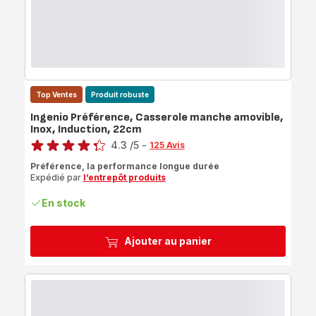
Top Ventes
Produit robuste
Ingenio Préférence, Casserole manche amovible,
Inox, Induction, 22cm
Note
4.3
/5
-
125 Avis
ratings.4.3
Préférence, la performance longue durée
Expédié par
l’entrepôt produits
En stock
Ajouter au panier