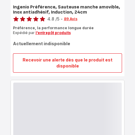
Ingenio Préférence, Sauteuse manche amovible,
Inox antiadhésif, Induction, 24cm
Note
4.8
/5
-
89 Avis
ratings.4.8
Préférence, la performance longue durée
Expédié par
l’entrepôt produits
Actuellement indisponible
Recevoir une alerte dès que le produit est
Ingenio
disponible
Préférence,
Sauteuse
manche
amovible,
Inox
antiadhésif,
Induction,
24cm