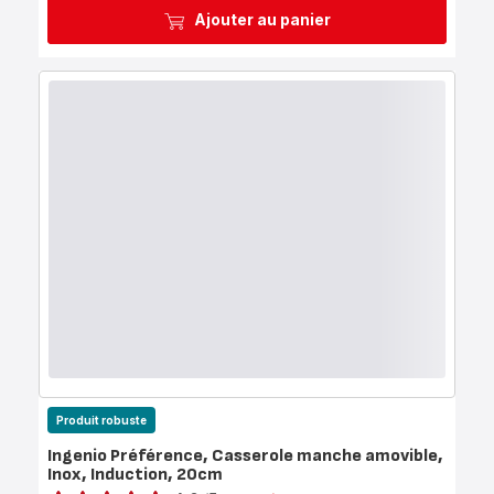
Ajouter au panier
Produit robuste
Ingenio Préférence, Casserole manche amovible,
Inox, Induction, 20cm
Note