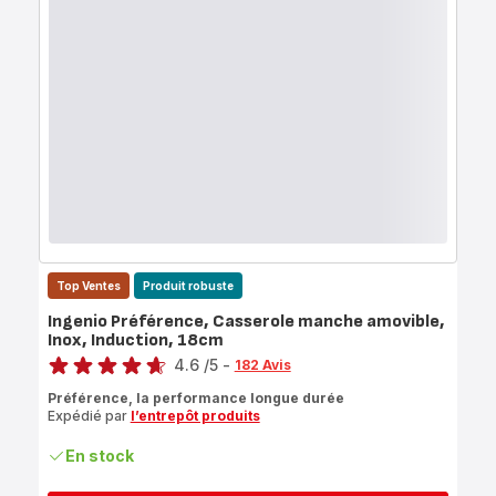
Top Ventes
Produit robuste
Ingenio Préférence, Casserole manche amovible,
Inox, Induction, 18cm
Note
4.6
/5
-
182 Avis
ratings.4.6
Préférence, la performance longue durée
Expédié par
l’entrepôt produits
En stock