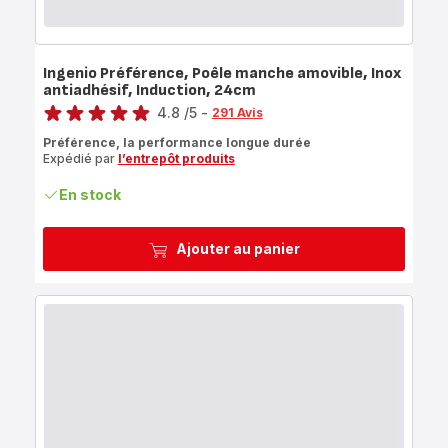
Ingenio Préférence, Poêle manche amovible, Inox
antiadhésif, Induction, 24cm
Note
4.8
/5
-
291 Avis
ratings.4.8
Préférence, la performance longue durée
Expédié par
l’entrepôt produits
En stock
Ajouter au panier