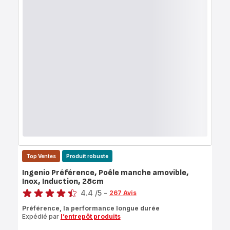
Top Ventes
Produit robuste
Ingenio Préférence, Poêle manche amovible,
Inox, Induction, 28cm
Note
4.4
/5
-
267 Avis
ratings.4.4
Préférence, la performance longue durée
Expédié par
l’entrepôt produits