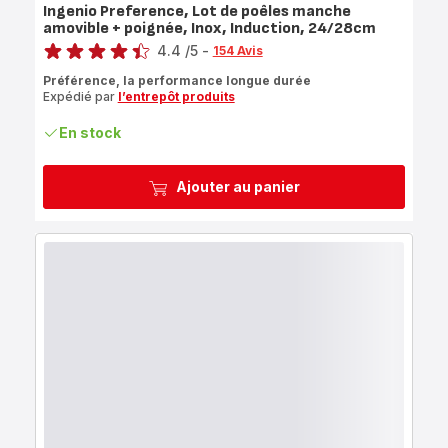
Ingenio Preference, Lot de poêles manche
amovible + poignée, Inox, Induction, 24/28cm
Note
4.4
/5
-
154 Avis
ratings.4.4
Préférence, la performance longue durée
Expédié par
l’entrepôt produits
En stock
Ajouter au panier