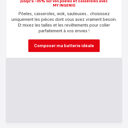
Jusqu'à -35% sur vos poêles et casseroles avec
Ingenio
MY INGENIO
Preference
-
Pôeles, casseroles, wok, sauteuses... choisissez
Batch
Cooking
uniquement les pièces dont vous avez vraiment besoin.
-
Et mixez les tailles et les revêtements pour coller
110,99 €
parfaitement à vos envies !
Composer ma batterie idéale