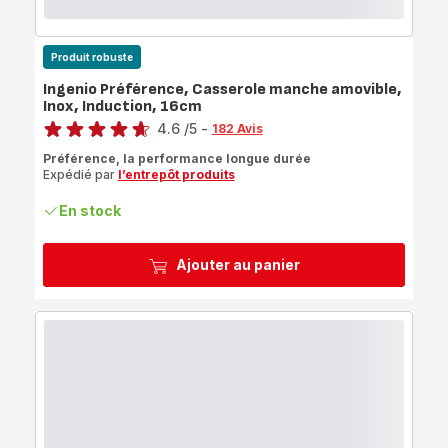
Produit robuste
Ingenio Préférence, Casserole manche amovible,
Inox, Induction, 16cm
Note
4.6
/5
-
182 Avis
ratings.4.6
Préférence, la performance longue durée
Expédié par
l’entrepôt produits
En stock
Ajouter au panier