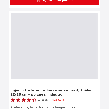
Ingenio Préférence, Inox + antiadhésif, Poêles
22/26 cm + poignée, Induction
Note
4.4
/5
-
154 Avis
ratings.4.4
Préférence, la performance longue durée