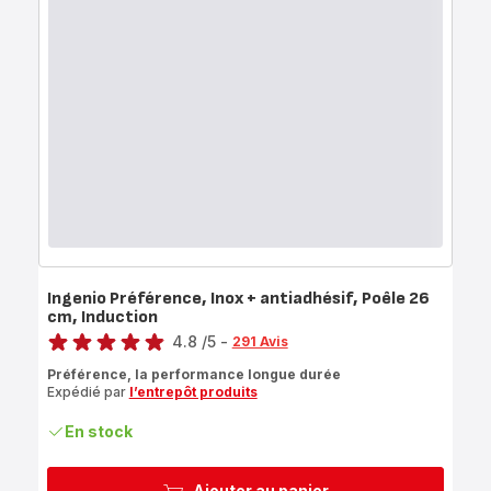
Ingenio Préférence, Inox + antiadhésif, Poêle 26
cm, Induction
Note
4.8
/5
-
291 Avis
ratings.4.8
Préférence, la performance longue durée
Expédié par
l’entrepôt produits
En stock
Ajouter au panier