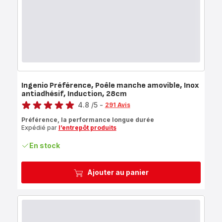
Ingenio Préférence, Poêle manche amovible, Inox
antiadhésif, Induction, 28cm
Note
4.8
/5
-
291 Avis
ratings.4.8
Préférence, la performance longue durée
Expédié par
l’entrepôt produits
En stock
Ajouter au panier