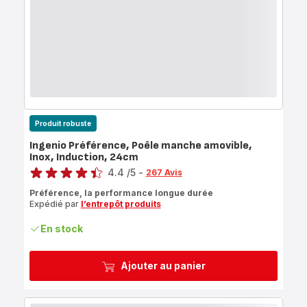
Produit robuste
Ingenio Préférence, Poêle manche amovible,
Inox, Induction, 24cm
Note
4.4
/5
-
267 Avis
ratings.4.4
Préférence, la performance longue durée
Expédié par
l’entrepôt produits
En stock
Ajouter au panier