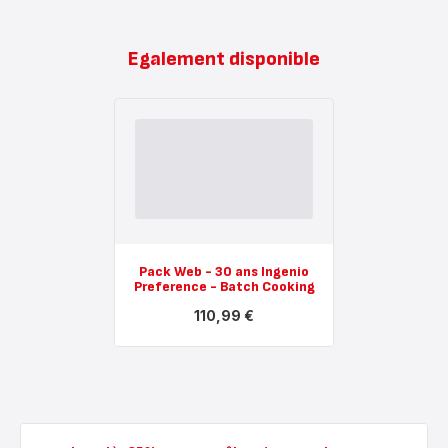
Egalement disponible
Pack Web - 30 ans Ingenio
Preference - Batch Cooking
110,99 €
Voir
plus...
-
Pack
Web
-
30
ans