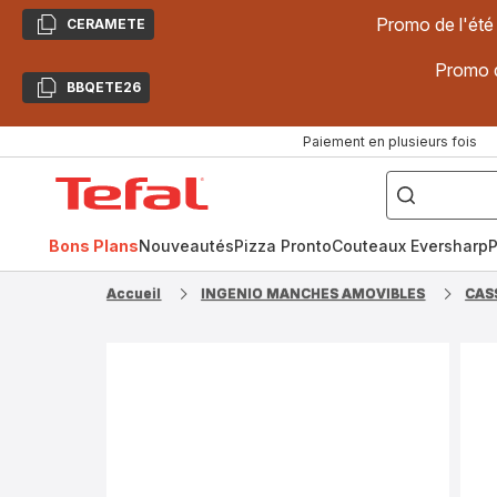
Promo de l'été
CERAMETE
Copier
Promo d
BBQETE26
Copier
Paiement en plusieurs fois
["Poêles
inox,
Accueil
Cake
Factory,
Tefal
Planchas,
Céramique..."]
Bons Plans
Nouveautés
Pizza Pronto
Couteaux Eversharp
P
Accueil
INGENIO MANCHES AMOVIBLES
CAS