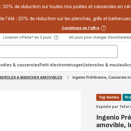
 : 30% de réduction sur toutes nos poêles et casseroles en
e l'été : 20% de réduction sur les planchas, grills et barbec
Conditions de l'offre
Livraison offerte* en 3 jours
90 jours pour changer d’avis
Garantie
oêles & casseroles
Petit électroménager
Ustensiles & moules
Ac
SEROLES A MANCHES AMOVIBLES
Ingenio Préférence, Casserole ma
Top Ventes
Pro
Expédié par Tefal 
Ingenio Pr
amovible, 