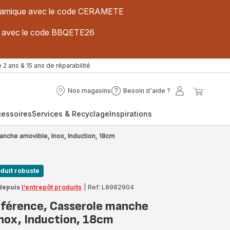
 céramique avec le code CERAMETE
ues avec le code BBQETE26
 2 ans & 15 ans de réparabilité
Nos magasins
Besoin d'aide ?
Nos
Besoin
Mon
Mon
magasins
d'aide
compte
panier
cessoires
Services & Recyclage
Inspirations
?
nche amovible, Inox, Induction, 18cm
duit robuste
depuis
l’entrepôt produits
|
Ref: L8982904
éférence, Casserole manche
Inox, Induction, 18cm