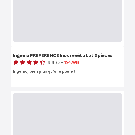
Ingenio PREFERENCE Inox revêtu Lot 3 pièces
Note
4.4
/5
-
154 Avis
ratings.4.4
Ingenio, bien plus qu'une poêle !