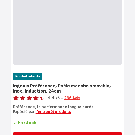
Produit robuste
Ingenio Préférence, Poêle manche amovible,
Inox, Induction, 24cm
Note
4.4
/5
-
266 Avis
ratings.4.4
Préférence, la performance longue durée
Expédié par
l’entrepôt produits
En stock