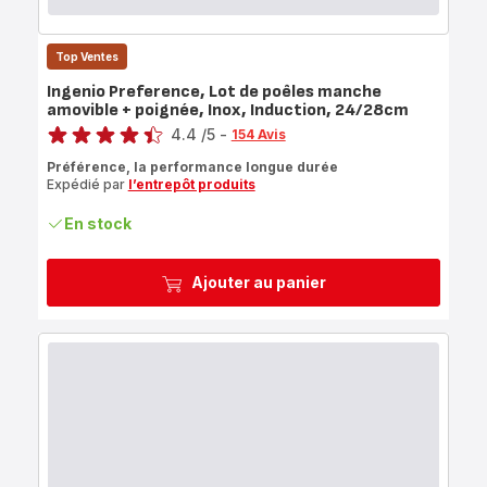
Top Ventes
Ingenio Preference, Lot de poêles manche
amovible + poignée, Inox, Induction, 24/28cm
Note
4.4
/5
-
154 Avis
ratings.4.4
Préférence, la performance longue durée
Expédié par
l’entrepôt produits
En stock
Ajouter au panier