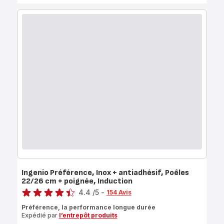
Ingenio Préférence, Inox + antiadhésif, Poêles
22/26 cm + poignée, Induction
Note
4.4
/5
-
154 Avis
ratings.4.4
Préférence, la performance longue durée
Expédié par
l’entrepôt produits