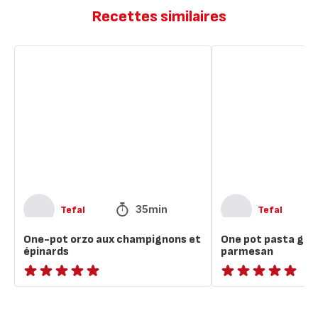
Recettes similaires
One-
One
pot
pot
orzo
pasta
aux
gratiné
champignons
au
et
parmesan
épinards
35min
Tefal
Tefal
One-pot orzo aux champignons et
One pot pasta gra
épinards
parmesan
ratings.NaN
ratings.NaN