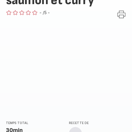
saumon et curry
-
/5
-
ratings.0
TEMPS TOTAL
RECETTE DE
30min