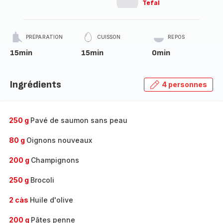
Tefal
PRÉPARATION
CUISSON
REPOS
15min
15min
0min
Ingrédients
4 personnes
250 g
Pavé de saumon sans peau
80 g
Oignons nouveaux
200 g
Champignons
250 g
Brocoli
2 càs
Huile d'olive
200 g
Pâtes penne