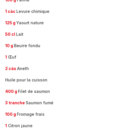
1 càc
Levure chimique
125 g
Yaourt nature
50 cl
Lait
10 g
Beurre fondu
1
Œuf
2 càs
Aneth
Huile pour la cuisson
400 g
Filet de saumon
3 tranche
Saumon fumé
100 g
Fromage frais
1
Citron jaune