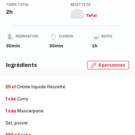
TEMPS TOTAL
RECETTE DE
2h
Tefal
PRÉPARATION
CUISSON
REPOS
30min
30min
1h
Ingrédients
4 personnes
25 cl
Crème liquide fleurette
1 càc
Curry
1 càs
Mascarpone
Sel, poivre
100 g
Farine