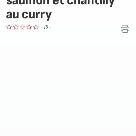
saumon et chantilly
au curry
-
/5
-
ratings.0