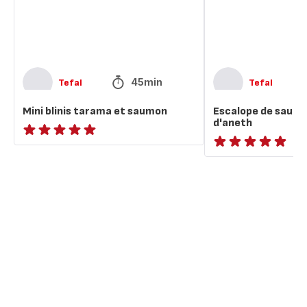
d'aneth
45min
Tefal
Tefal
Mini blinis tarama et saumon
Escalope de saumo
d'aneth
ratings.NaN
ratings.NaN