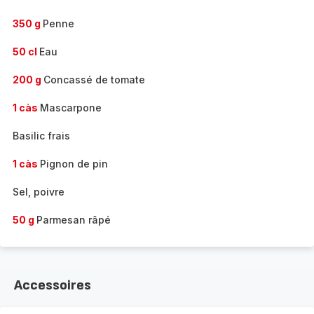
350 g
Penne
50 cl
Eau
200 g
Concassé de tomate
1 càs
Mascarpone
Basilic frais
1 càs
Pignon de pin
Sel, poivre
50 g
Parmesan râpé
Accessoires