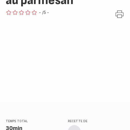
au parmesan
-
/5
-
ratings.0
TEMPS TOTAL
RECETTE DE
30min