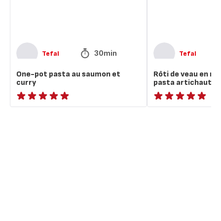
curry
pot
pasta
artichauts
et
pecorino
30min
Tefal
Tefal
One-pot pasta au saumon et
Rôti de veau en m
curry
pasta artichauts 
ratings.NaN
ratings.NaN