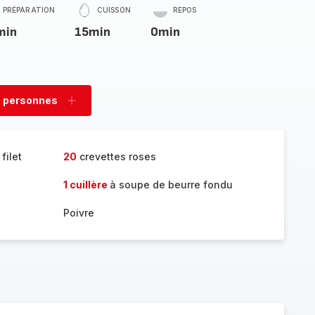
PRÉPARATION
CUISSON
REPOS
min
15min
0min
 personnes
rimer
Ajouter
sonnes
personnes
filet
20
crevettes roses
1 cuillère
à soupe de beurre fondu
Poivre