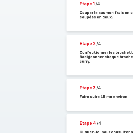
Etape 1
/4
Couper le saumon frais en c
coupées en deux.
Etape 2
/4
Confectionner les brochette
Badigeonner chaque brochet
curry.
Etape 3
/4
Faire cuire 15 mn environ.
Etape 4
/4
Cliquez-ici pour consulter n