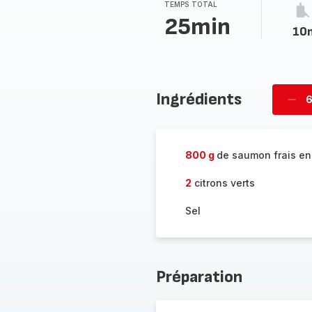
TEMPS TOTAL
25min
10
Ingrédients
6
Supp
per
800 g
de saumon frais en 
2
citrons verts
Sel
Préparation