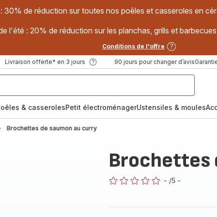
 : 30% de réduction sur toutes nos poêles et casseroles en
e l'été : 20% de réduction sur les planchas, grills et barbec
Conditions de l'offre
Livraison offerte* en 3 jours
90 jours pour changer d’avis
Garantie
oêles & casseroles
Petit électroménager
Ustensiles & moules
Ac
Brochettes de saumon au curry
Brochettes 
-
/5
-
ratings.0