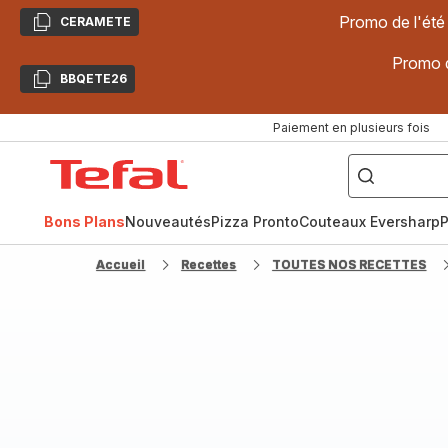
Promo de l'été
CERAMETE
Copier
Promo d
BBQETE26
Copier
Paiement en plusieurs fois
["Poêles
inox,
Accueil
Cake
Factory,
Tefal
Planchas,
Céramique..."]
Bons Plans
Nouveautés
Pizza Pronto
Couteaux Eversharp
P
Accueil
Recettes
TOUTES NOS RECETTES