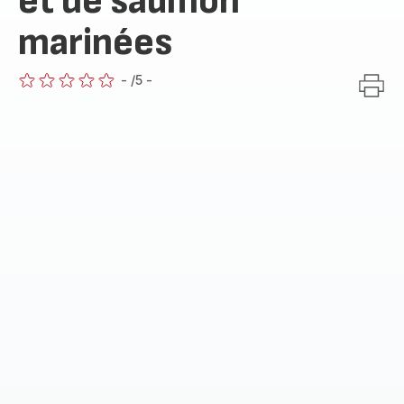
et de saumon
marinées
-
/5
-
ratings.0