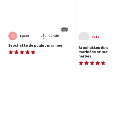
et
mayonnaise
aux
herbes
27min
Tylian
Tefal
Brochette de poulet marinée
Brochettes de cre
marinées et mayon
herbes
ratings.NaN
ratings.NaN