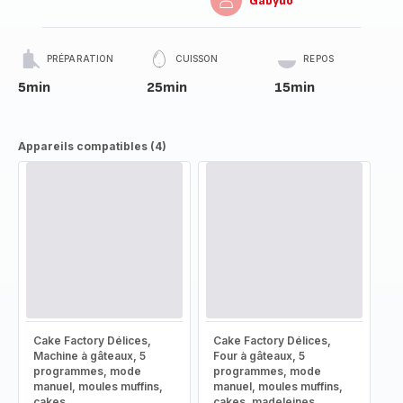
Gabydo
PRÉPARATION
CUISSON
REPOS
5min
25min
15min
Appareils compatibles (4)
Cake Factory Délices,
Cake Factory Délices,
Machine à gâteaux, 5
Four à gâteaux, 5
programmes, mode
programmes, mode
manuel, moules muffins,
manuel, moules muffins,
cakes
cakes, madeleines,