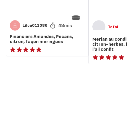
beurre
à
l'ail
confit
48min
Lilou011086
Tefal
Financiers Amandes, Pécans,
Merlan au condim
citron, façon meringués
citron-herbes, har
l'ail confit
ratings.NaN
ratings.NaN