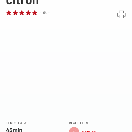
citron
-
/5
-
Avis
5
étoiles
(moyenne)
TEMPS TOTAL
RECETTE DE
45min