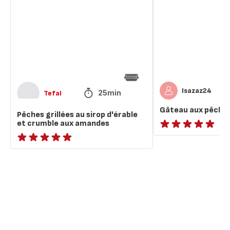
sirop
d'érable
et
crumble
aux
amandes
Isazaz24
25min
Tefal
Gâteau aux pêche
Pêches grillées au sirop d'érable
et crumble aux amandes
ratings.NaN
ratings.NaN