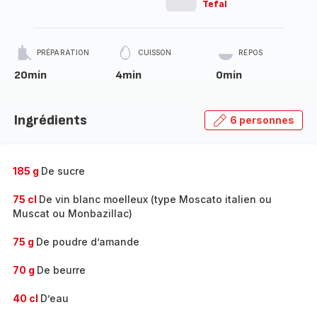
Tefal
PRÉPARATION
CUISSON
REPOS
20min
4min
0min
Ingrédients
6 personnes
185 g
De sucre
75 cl
De vin blanc moelleux (type Moscato italien ou
Muscat ou Monbazillac)
75 g
De poudre d’amande
70 g
De beurre
40 cl
D’eau