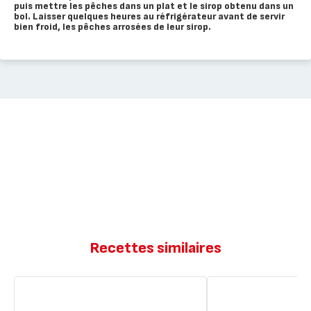
puis mettre les pêches dans un plat et le sirop obtenu dans un
bol. Laisser quelques heures au réfrigérateur avant de servir
bien froid, les pêches arrosées de leur sirop.
Recettes similaires
Pêches
Gâteau
grillées
aux
au
pêches