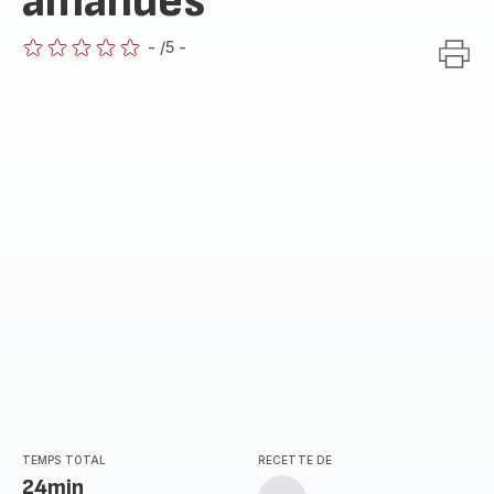
amandes
-
/5
-
ratings.0
TEMPS TOTAL
RECETTE DE
24min