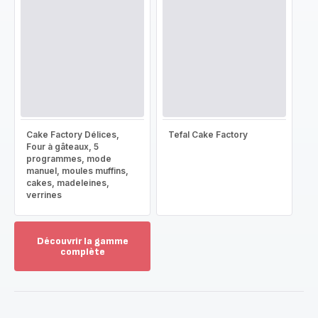
Cake Factory Délices,
Tefal Cake Factory
Four à gâteaux, 5
programmes, mode
manuel, moules muffins,
cakes, madeleines,
verrines
Découvrir la gamme
complète
Voir
plus...
-
Découvrir