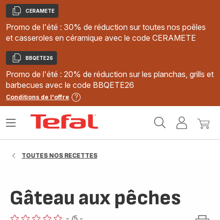
CERAMETE
Copier
Promo de l'été : 30% de réduction sur toutes nos poêles
et casseroles en céramique avec le code CERAMETE
BBQETE26
Copier
Promo de l'été : 20% de réduction sur les planchas, grills et
barbecues avec le code BBQETE26
Conditions de l'offre
Accueil
Ouvrir
Mon
Mon
Tefal
le
compte
panie
menu
TOUTES NOS RECETTES
Gâteau aux pêches
-
/5
-