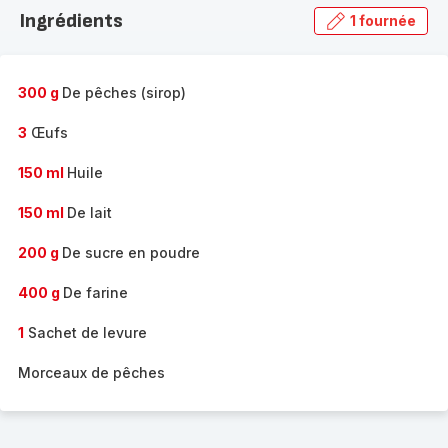
la
Ingrédients
1 fournée
gamme
complète
-
300 g
De pêches (sirop)
3
Œufs
150 ml
Huile
150 ml
De lait
200 g
De sucre en poudre
400 g
De farine
1
Sachet de levure
Morceaux de pêches