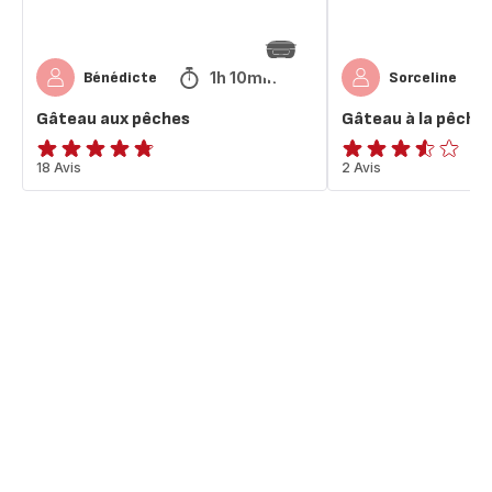
1h 10min
Bénédicte
Sorceline
Gâteau aux pêches
Gâteau à la pêche
ratings.4.7
18 Avis
ratings.3.5
2 Avis