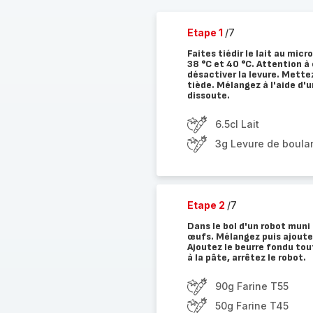
Etape 1
/7
Faites tiédir le lait au mi
38 °C et 40 °C. Attention à 
désactiver la levure. Mettez
tiède. Mélangez à l'aide d'u
dissoute.
6.5cl Lait
3g Levure de boula
Etape 2
/7
Dans le bol d'un robot muni d
œufs. Mélangez puis ajoutez
Ajoutez le beurre fondu tout
à la pâte, arrêtez le robot.
90g Farine T55
50g Farine T45