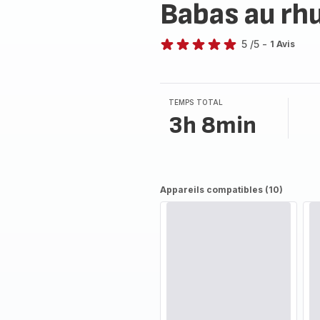
Babas au r
5
/5
-
1 Avis
Avis
5
étoiles
(moyenne)
TEMPS TOTAL
3h 8min
Appareils compatibles (10)