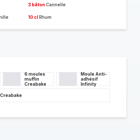
3 bâton
Cannelle
nille
10 cl
Rhum
6 moules
Moule Anti-
muffin
adhésif
Creabake
Infinity
 Creabake