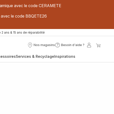
 céramique avec le code CERAMETE
ues avec le code BBQETE26
 2 ans & 15 ans de réparabilité
Nos magasins
Besoin d'aide ?
Nos
Besoin
Mon
Mon
magasins
d'aide
compte
panier
cessoires
Services & Recyclage
Inspirations
?