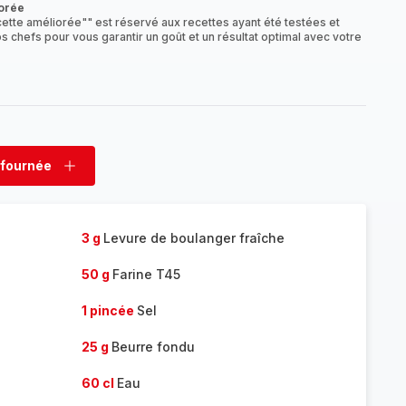
orée
ette améliorée"" est réservé aux recettes ayant été testées et
s chefs pour vous garantir un goût et un résultat optimal avec votre
 fournée
rimer
Ajouter
née
fournée
3 g
Levure de boulanger fraîche
50 g
Farine T45
1 pincée
Sel
25 g
Beurre fondu
60 cl
Eau