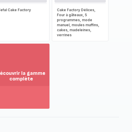
efal Cake Factory
Cake Factory Délices,
Four à gâteaux, 5
programmes, mode
manuel, moules muffins,
cakes, madeleines,
verrines
écouvrir la gamme
complète
ir
us...
couvrir
amme
mplète