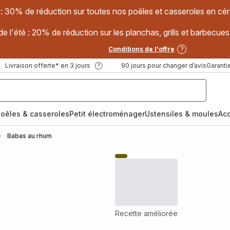
 : 30% de réduction sur toutes nos poêles et casseroles en
e l'été : 20% de réduction sur les planchas, grills et barbec
Conditions de l'offre
Livraison offerte* en 3 jours
90 jours pour changer d’avis
Garantie
oêles & casseroles
Petit électroménager
Ustensiles & moules
Ac
Babas au rhum
Recette améliorée