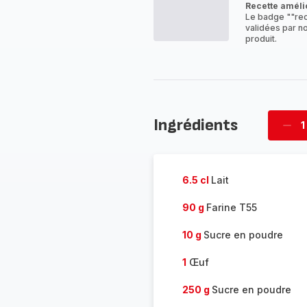
Recette améli
Le badge ""rec
validées par no
produit.
Ingrédients
1
Supp
four
6.5 cl
Lait
90 g
Farine T55
10 g
Sucre en poudre
1
Œuf
250 g
Sucre en poudre