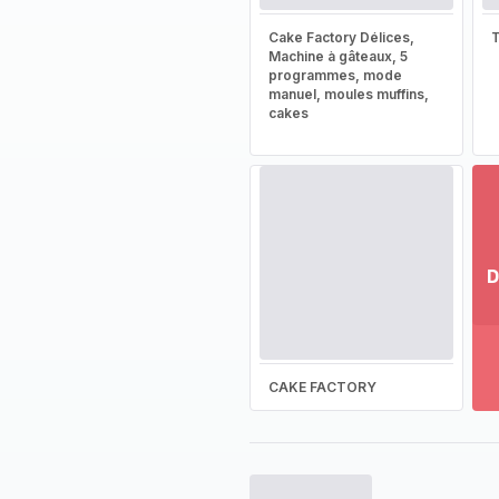
Cake Factory Délices,
T
Machine à gâteaux, 5
programmes, mode
manuel, moules muffins,
cakes
D
Vo
pl
-
Dé
CAKE FACTORY
la
g
co
-