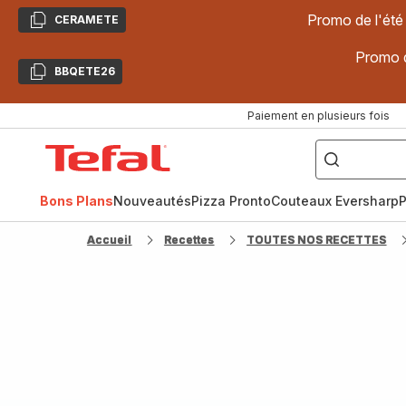
Promo de l'été
CERAMETE
Copier
Promo d
BBQETE26
Copier
Paiement en plusieurs fois
["Poêles
inox,
Accueil
Cake
Factory,
Tefal
Planchas,
Céramique..."]
Bons Plans
Nouveautés
Pizza Pronto
Couteaux Eversharp
P
Accueil
Recettes
TOUTES NOS RECETTES