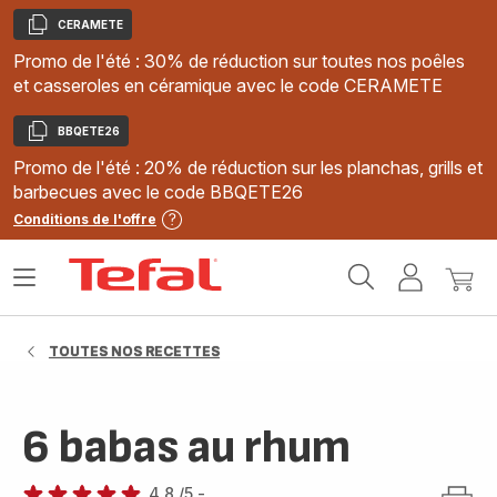
CERAMETE
Copier
Promo de l'été : 30% de réduction sur toutes nos poêles
et casseroles en céramique avec le code CERAMETE
BBQETE26
Copier
Promo de l'été : 20% de réduction sur les planchas, grills et
barbecues avec le code BBQETE26
Conditions de l'offre
Accueil
Ouvrir
Mon
Mon
Tefal
le
compte
panie
menu
TOUTES NOS RECETTES
6 babas au rhum
4.8
/5
-