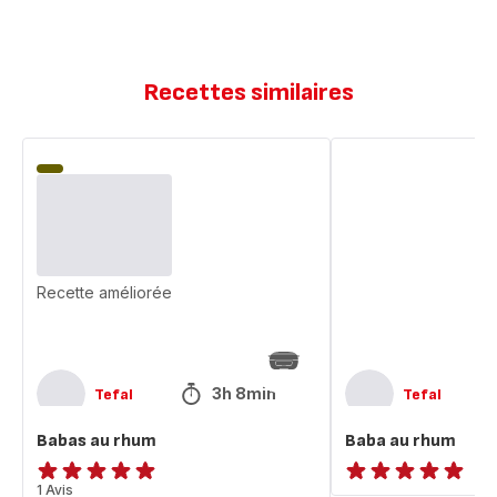
Recettes similaires
Babas
Baba
au
au
rhum
rhum
Recette améliorée
3h 8min
Tefal
Tefal
Babas au rhum
Baba au rhum
Avis
1 Avis
ratings.NaN