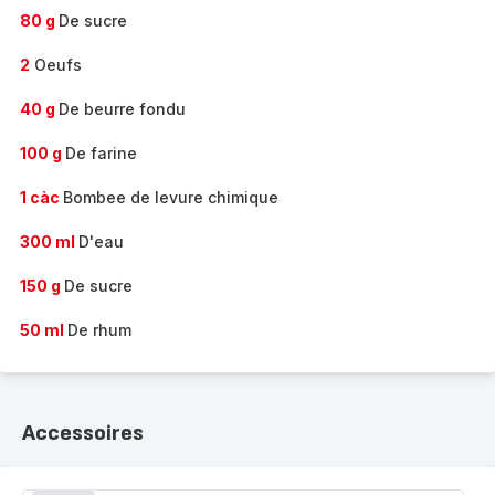
80 g
De sucre
2
Oeufs
40 g
De beurre fondu
100 g
De farine
1 càc
Bombee de levure chimique
300 ml
D'eau
150 g
De sucre
50 ml
De rhum
Accessoires