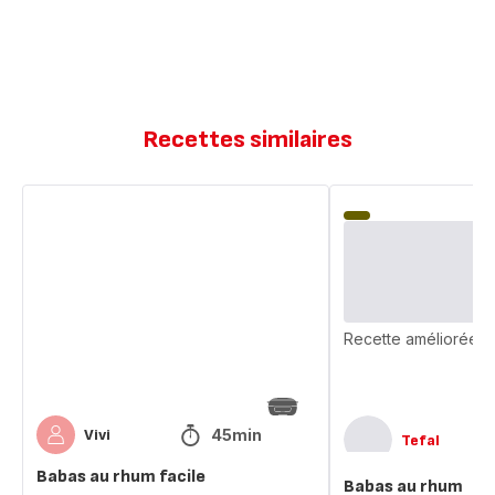
Recettes similaires
Babas
Babas
au
au
rhum
rhum
facile
Recette améliorée
45min
Vivi
Tefal
Babas au rhum facile
Babas au rhum