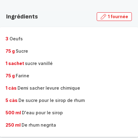
Découvrir
la
Ingrédients
1 fournée
gamme
complète
-
3
Oeufs
75 g
Sucre
1 sachet
sucre vanillé
75 g
Farine
1 càs
Demi sacher levure chimique
5 càs
De sucre pour le sirop de rhum
500 ml
D'eau pour le sirop
250 ml
De rhum negrita