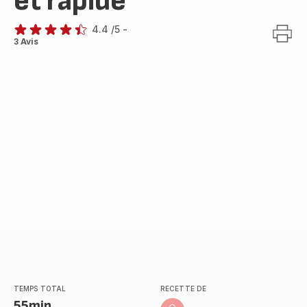
et rapide
4.4
/5
-
ratings.4.4
3 Avis
TEMPS TOTAL
RECETTE DE
55min