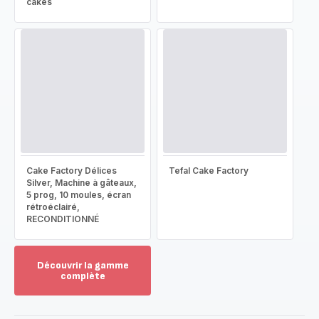
cakes
Cake Factory Délices
Tefal Cake Factory
Silver, Machine à gâteaux,
5 prog, 10 moules, écran
rétroéclairé,
RECONDITIONNÉ
Découvrir la gamme
complète
Voir
plus...
-