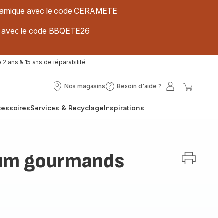
 céramique avec le code CERAMETE
ues avec le code BBQETE26
 2 ans & 15 ans de réparabilité
Nos magasins
Besoin d'aide ?
Nos
Besoin
Mon
Mon
magasins
d'aide
compte
panier
cessoires
Services & Recyclage
Inspirations
?
hum gourmands