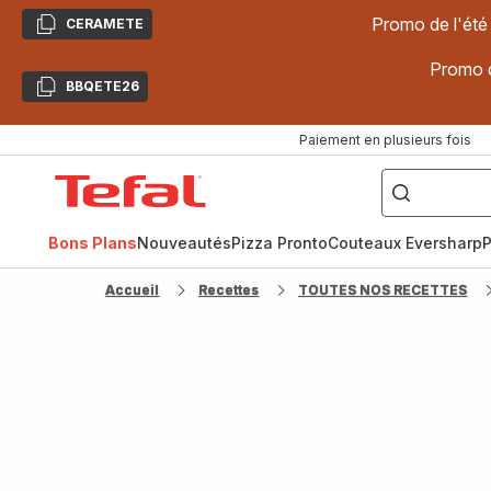
Promo de l'été
CERAMETE
Copier
Promo d
BBQETE26
Copier
Paiement en plusieurs fois
["Poêles
inox,
Accueil
Cake
Factory,
Tefal
Planchas,
Céramique..."]
Bons Plans
Nouveautés
Pizza Pronto
Couteaux Eversharp
P
Accueil
Recettes
TOUTES NOS RECETTES