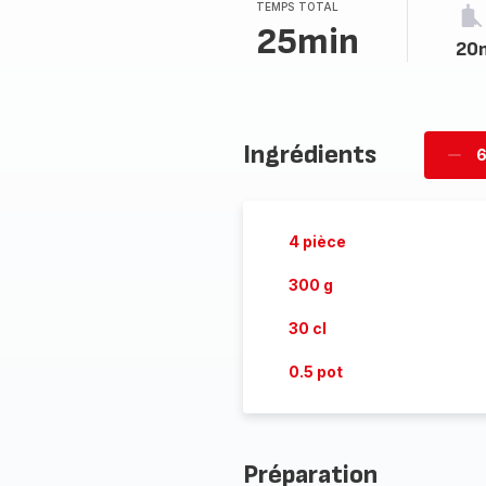
TEMPS TOTAL
25min
20
Ingrédients
6
Supp
pièc
4 pièce
300 g
30 cl
0.5 pot
Préparation