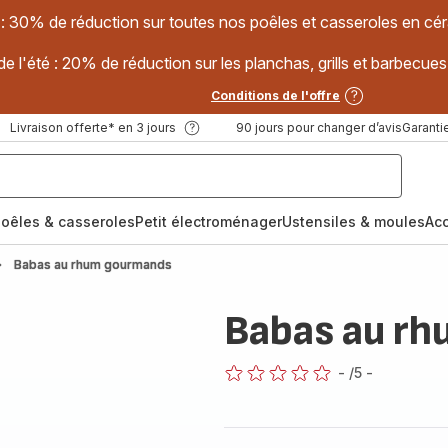
 : 30% de réduction sur toutes nos poêles et casseroles en
e l'été : 20% de réduction sur les planchas, grills et barbec
Conditions de l'offre
Livraison offerte* en 3 jours
90 jours pour changer d’avis
Garantie
oêles & casseroles
Petit électroménager
Ustensiles & moules
Ac
Babas au rhum gourmands
Babas au r
-
/5
-
ratings.0