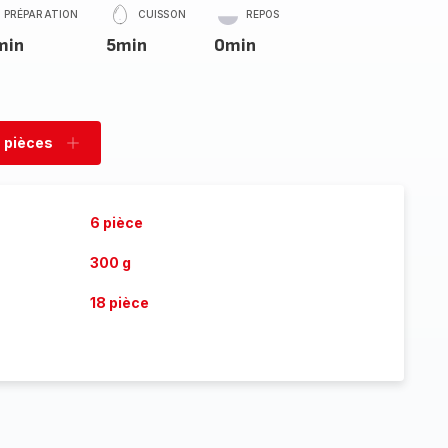
PRÉPARATION
CUISSON
REPOS
min
5min
0min
 pièces
rimer
Ajouter
es
pièces
6 pièce
300 g
18 pièce