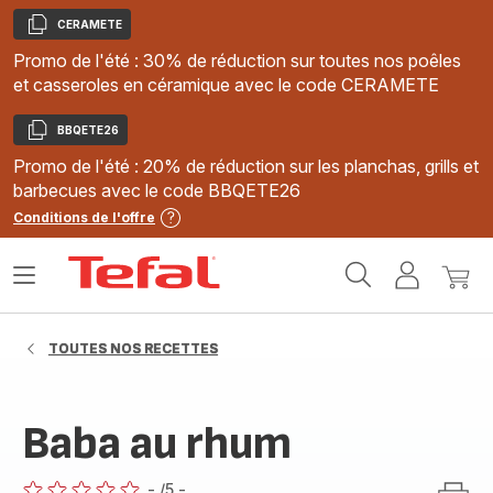
CERAMETE
Copier
Promo de l'été : 30% de réduction sur toutes nos poêles
et casseroles en céramique avec le code CERAMETE
BBQETE26
Copier
Promo de l'été : 20% de réduction sur les planchas, grills et
barbecues avec le code BBQETE26
Conditions de l'offre
Accueil
Ouvrir
Mon
Mon
Tefal
le
compte
panie
menu
TOUTES NOS RECETTES
Baba au rhum
-
/5
-