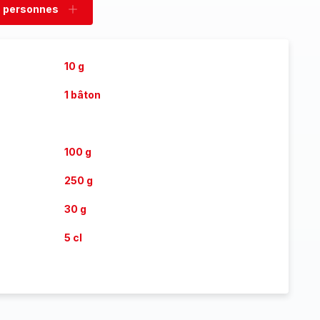
 personnes
rimer
Ajouter
sonnes
personnes
10 g
1 bâton
100 g
250 g
30 g
5 cl