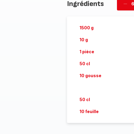
Ingrédients
6
Supp
per
1500 g
10 g
1 pièce
50 cl
10 gousse
50 cl
10 feuille