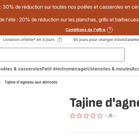
 : 30% de réduction sur toutes nos poêles et casseroles en
e l'été : 20% de réduction sur les planchas, grills et barbec
Conditions de l'offre
Livraison offerte* en 3 jours
90 jours pour changer d’avis
Garantie
oêles & casseroles
Petit électroménager
Ustensiles & moules
Ac
Tajine d'agneau aux abricots
Tajine d'agn
-
/5
-
ratings.0