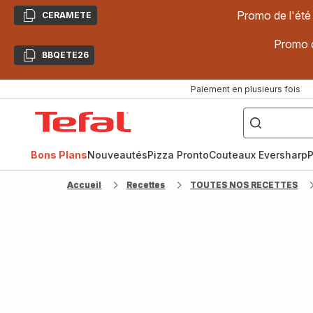
Promo de l'été
CERAMETE
Copier
Promo d
BBQETE26
Copier
Paiement en plusieurs fois
["Poêles
inox,
Accueil
Cake
Factory,
Tefal
Planchas,
Céramique..."]
Bons Plans
Nouveautés
Pizza Pronto
Couteaux Eversharp
P
Accueil
Recettes
TOUTES NOS RECETTES