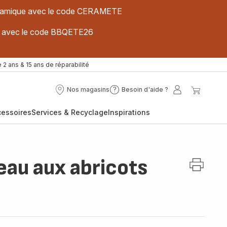
 céramique avec le code CERAMETE
ues avec le code BBQETE26
 2 ans & 15 ans de réparabilité
Nos magasins
Besoin d'aide ?
Nos
Besoin
Mon
Mon
magasins
d'aide
compte
panier
cessoires
Services & Recyclage
Inspirations
?
eau aux abricots