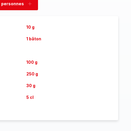
 personnes
rimer
Ajouter
sonnes
personnes
10 g
1 bâton
100 g
250 g
30 g
5 cl