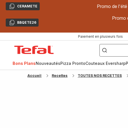
Promo de l'été
CERAMETE
Copier
Promo d
BBQETE26
Copier
Paiement en plusieurs fois
["Poêles
inox,
Accueil
Cake
Factory,
Tefal
Planchas,
Céramique..."]
Bons Plans
Nouveautés
Pizza Pronto
Couteaux Eversharp
P
Accueil
Recettes
TOUTES NOS RECETTES