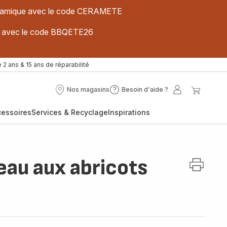
 céramique avec le code CERAMETE
ues avec le code BBQETE26
 2 ans & 15 ans de réparabilité
Nos magasins
Besoin d'aide ?
Nos
Besoin
Mon
Mon
magasins
d'aide
compte
panier
cessoires
Services & Recyclage
Inspirations
?
eau aux abricots