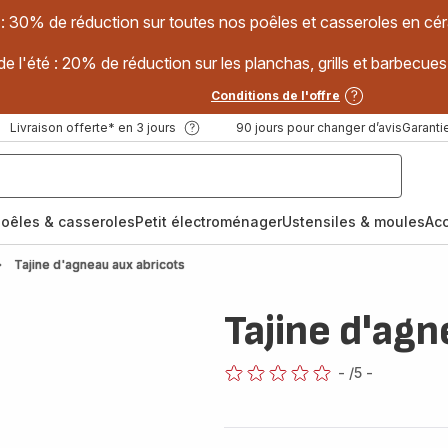
 : 30% de réduction sur toutes nos poêles et casseroles en
e l'été : 20% de réduction sur les planchas, grills et barbec
Conditions de l'offre
Livraison offerte* en 3 jours
90 jours pour changer d’avis
Garantie
oêles & casseroles
Petit électroménager
Ustensiles & moules
Ac
Tajine d'agneau aux abricots
Tajine d'agn
-
/5
-
ratings.0