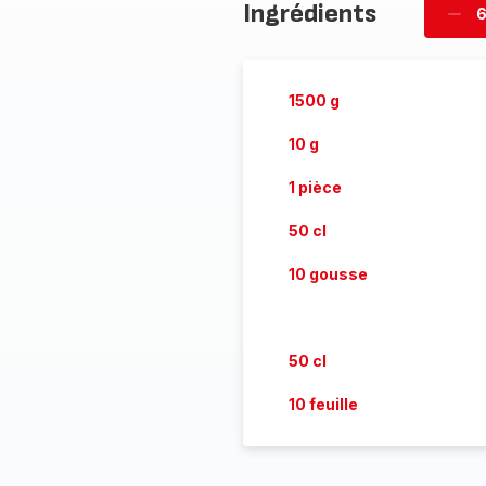
Ingrédients
6
Supp
per
1500 g
10 g
1 pièce
50 cl
10 gousse
50 cl
10 feuille