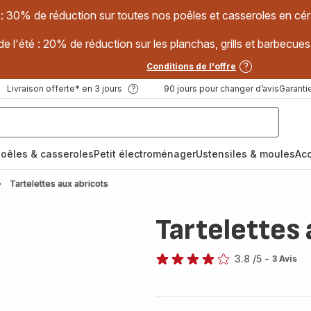
 : 30% de réduction sur toutes nos poêles et casseroles en
e l'été : 20% de réduction sur les planchas, grills et barbec
Conditions de l'offre
Livraison offerte* en 3 jours
90 jours pour changer d’avis
Garantie
oêles & casseroles
Petit électroménager
Ustensiles & moules
Ac
Tartelettes aux abricots
Tartelettes 
3.8
/5
-
3 Avis
ratings.3.8