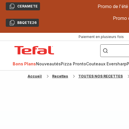
Promo de l'été
CERAMETE
Copier
Promo d
BBQETE26
Copier
Paiement en plusieurs fois
["Poêles
inox,
Accueil
Cake
Factory,
Tefal
Planchas,
Céramique..."]
Bons Plans
Nouveautés
Pizza Pronto
Couteaux Eversharp
P
Accueil
Recettes
TOUTES NOS RECETTES