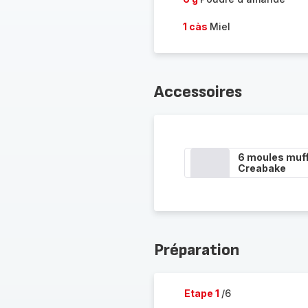
1 càs
Miel
Accessoires
6 moules muff
Creabake
Préparation
Etape 1
/6