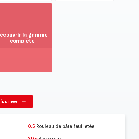
écouvrir la gamme
complète
ir
us...
couvrir
amme
mplète
 fournée
rimer
Ajouter
née
fournée
0.5
Rouleau de pâte feuilletée
30 g
Sucre roux