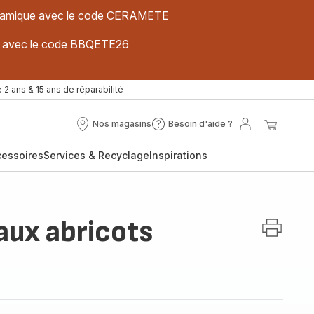
 céramique avec le code CERAMETE
ues avec le code BBQETE26
 2 ans & 15 ans de réparabilité
Nos magasins
Besoin d'aide ?
Nos
Besoin
Mon
Mon
magasins
d'aide
compte
panier
cessoires
Services & Recyclage
Inspirations
?
aux abricots