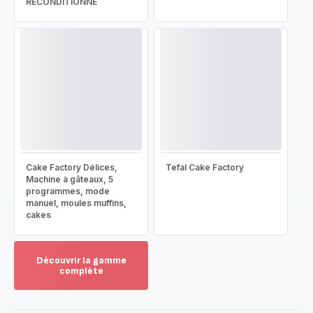
RECONDITIONNÉ
Cake Factory Délices,
Tefal Cake Factory
Machine à gâteaux, 5
programmes, mode
manuel, moules muffins,
cakes
Découvrir la gamme
complète
Voir
plus...
-