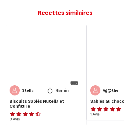
Recettes similaires
Biscuits
Sablés
Sablés
au
Nutella
chocolat
et
Confiture
45min
Stella
Ag@the
Biscuits Sablés Nutella et
Sablés au chocola
Confiture
Avis
1 Avis
ratings.4.4
3 Avis
5
étoiles