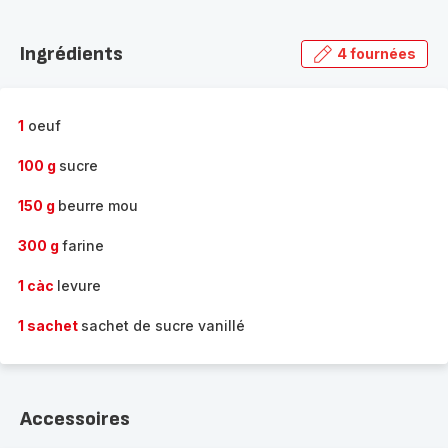
Découvrir
la
Ingrédients
4 fournées
gamme
complète
-
1
oeuf
100 g
sucre
150 g
beurre mou
300 g
farine
1 càc
levure
1 sachet
sachet de sucre vanillé
Accessoires