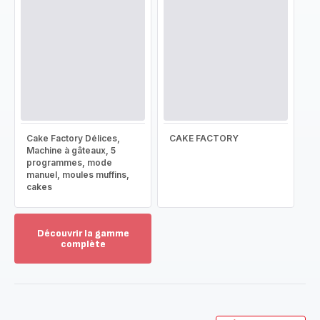
Cake Factory Délices,
CAKE FACTORY
Machine à gâteaux, 5
programmes, mode
manuel, moules muffins,
cakes
Découvrir la gamme
complète
Voir
plus...
-
Découvrir
la