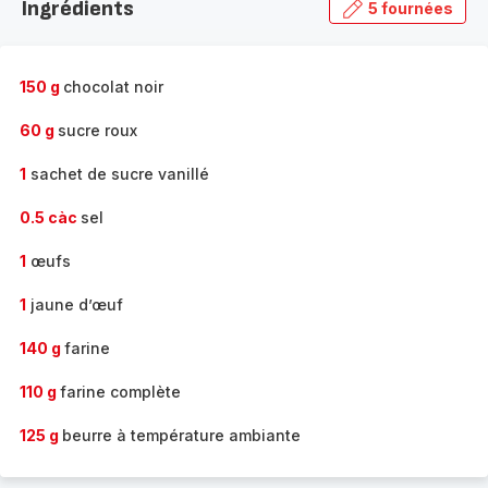
Ingrédients
5 fournées
gamme
complète
-
150 g
chocolat noir
60 g
sucre roux
1
sachet de sucre vanillé
0.5 càc
sel
1
œufs
1
jaune d’œuf
140 g
farine
110 g
farine complète
125 g
beurre à température ambiante