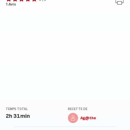
Avis
1 Avis
5
étoiles
(moyenne)
TEMPS TOTAL
RECETTE DE
2h 31min
Ag@the