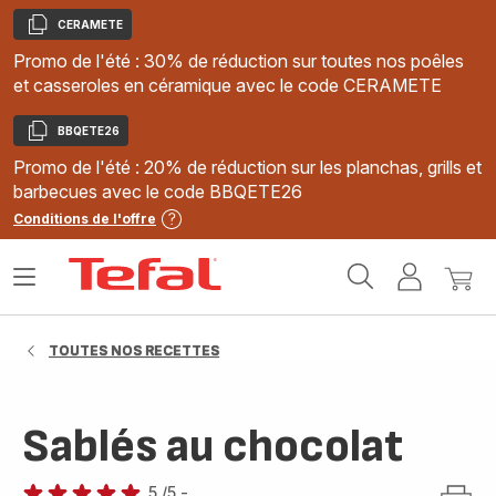
CERAMETE
Copier
Promo de l'été : 30% de réduction sur toutes nos poêles
et casseroles en céramique avec le code CERAMETE
BBQETE26
Copier
Promo de l'été : 20% de réduction sur les planchas, grills et
barbecues avec le code BBQETE26
Conditions de l'offre
Accueil
Ouvrir
Mon
Mon
Tefal
le
compte
panie
menu
TOUTES NOS RECETTES
Sablés au chocolat
5
/5
-