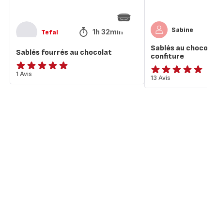
Sabine
1h 32min
Tefal
Sablés au chocolat
Sablés fourrés au chocolat
confiture
Avis
1 Avis
Avis
13 Avis
5
5
étoiles
étoiles
(moyenne)
(moyenne)