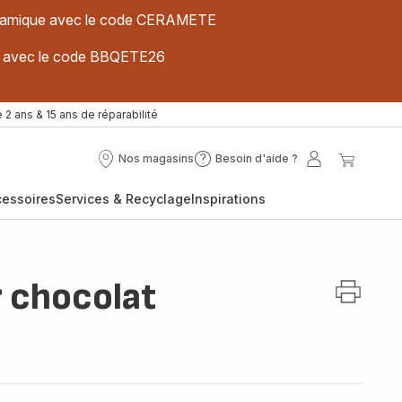
 céramique avec le code CERAMETE
ues avec le code BBQETE26
 2 ans & 15 ans de réparabilité
Nos magasins
Besoin d'aide ?
Nos
Besoin
Mon
Mon
magasins
d'aide
compte
panier
cessoires
Services & Recyclage
Inspirations
?
 chocolat