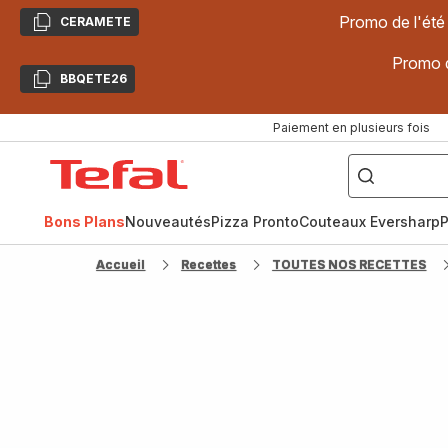
Promo de l'été
CERAMETE
Copier
Promo d
BBQETE26
Copier
Paiement en plusieurs fois
["Poêles
inox,
Accueil
Cake
Factory,
Tefal
Planchas,
Céramique..."]
Bons Plans
Nouveautés
Pizza Pronto
Couteaux Eversharp
P
Accueil
Recettes
TOUTES NOS RECETTES