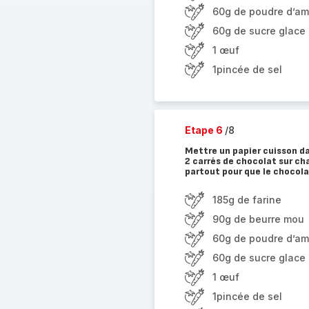
60g de poudre d’a
60g de sucre glace
1 œuf
1pincée de sel
Etape 6
/8
Mettre un papier cuisson da
2 carrés de chocolat sur ch
partout pour que le chocola
185g de farine
90g de beurre mou
60g de poudre d’a
60g de sucre glace
1 œuf
1pincée de sel