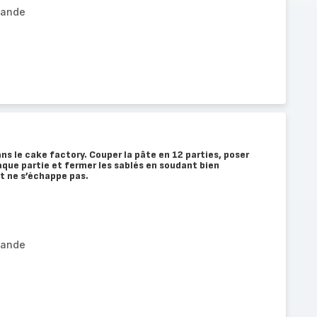
mande
ns le cake factory. Couper la pâte en 12 parties, poser
aque partie et fermer les sablés en soudant bien
t ne s’échappe pas.
mande