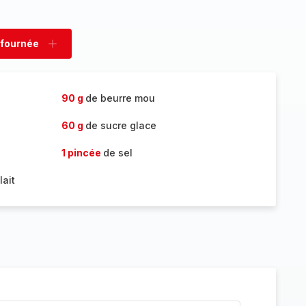
 fournée
rimer
Ajouter
née
fournée
90 g
de beurre mou
60 g
de sucre glace
1 pincée
de sel
lait