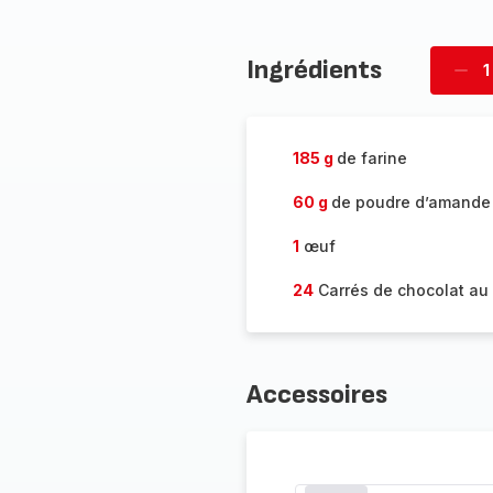
Ingrédients
1
Supp
four
185 g
de farine
60 g
de poudre d’amande
1
œuf
24
Carrés de chocolat au 
Accessoires