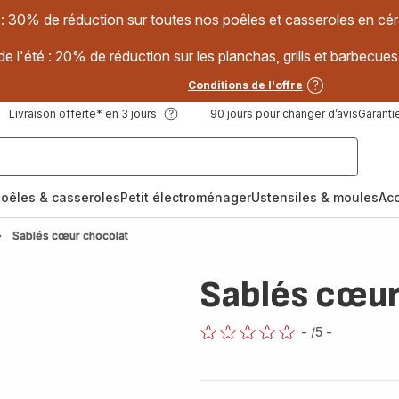
 : 30% de réduction sur toutes nos poêles et casseroles en
e l'été : 20% de réduction sur les planchas, grills et barbec
Conditions de l'offre
Livraison offerte* en 3 jours
90 jours pour changer d’avis
Garantie
oêles & casseroles
Petit électroménager
Ustensiles & moules
Ac
Sablés cœur chocolat
Sablés cœur
-
/5
-
ratings.0