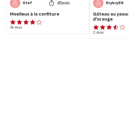
41min
Stef
Krykry89
Moelleux à la confiture
Gâteau au yaourt à
d'orange
Avis
18 Avis
ratings.3.5
2 Avis
4
étoiles
(moyenne)