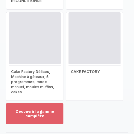
RECONDITIONNÉ
Cake Factory Délices,
CAKE FACTORY
Machine à gâteaux, 5
programmes, mode
manuel, moules muffins,
cakes
Découvrir la gamme
complète
Voir
plus...
-