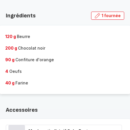
Découvrir
la
Ingrédients
1 fournée
gamme
complète
-
120 g
Beurre
200 g
Chocolat noir
90 g
Confiture d'orange
4
Oeufs
40 g
Farine
Accessoires