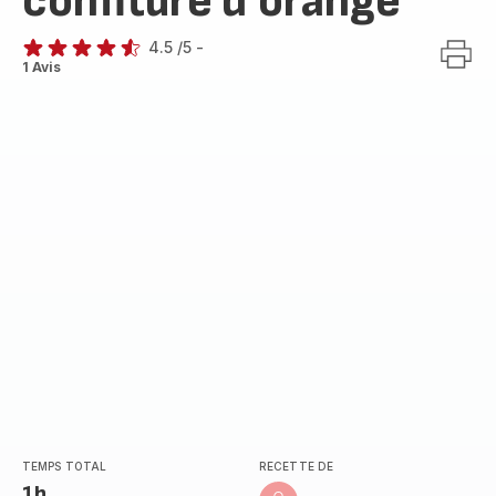
confiture d'orange
4.5
/5
-
ratings.4.5
1 Avis
TEMPS TOTAL
RECETTE DE
1h