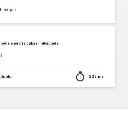
chimique
moule à petits cakes individuels.
es
iduels
30 min