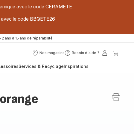
 céramique avec le code CERAMETE
ues avec le code BBQETE26
 2 ans & 15 ans de réparabilité
Nos magasins
Besoin d'aide ?
Nos
Besoin
Mon
Mon
magasins
d'aide
compte
panier
cessoires
Services & Recyclage
Inspirations
?
'orange