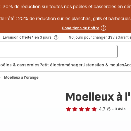
 : 30% de réduction sur toutes nos poêles et casseroles en
e l'été : 20% de réduction sur les planchas, grills et barbec
Conditions de l'offre
Livraison offerte* en 3 jours
90 jours pour changer d’avis
Garantie
oêles & casseroles
Petit électroménager
Ustensiles & moules
Ac
Moelleux à l'orange
Moelleux à l
4.7
/5
-
3 Avis
ratings.4.7