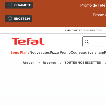
Promo de l'été
CERAMETE
Copier
Promo d
BBQETE26
Copier
Paiement en plusieurs fois
["Poêles
inox,
Accueil
Cake
Factory,
Tefal
Planchas,
Céramique..."]
Bons Plans
Nouveautés
Pizza Pronto
Couteaux Eversharp
P
Accueil
Recettes
TOUTES NOS RECETTES