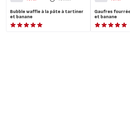
Bubble waffle à la pâte à tartiner
Gaufres fourrées p
et banane
et banane
ratings.NaN
ratings.NaN