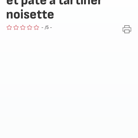
et pâte à tartiner
noisette
-
/5
-
ratings.0