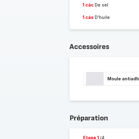
1 càc
De sel
1 càs
D'huile
Accessoires
Moule antiadh
Préparation
Etape 1
/4