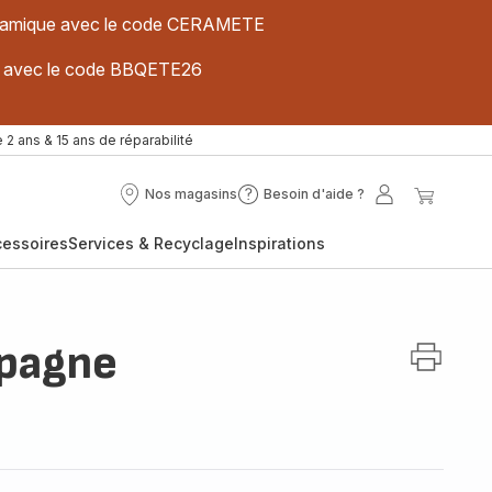
 céramique avec le code CERAMETE
ues avec le code BBQETE26
 2 ans & 15 ans de réparabilité
Nos magasins
Besoin d'aide ?
Nos
Besoin
Mon
Mon
magasins
d'aide
compte
panier
cessoires
Services & Recyclage
Inspirations
?
mpagne