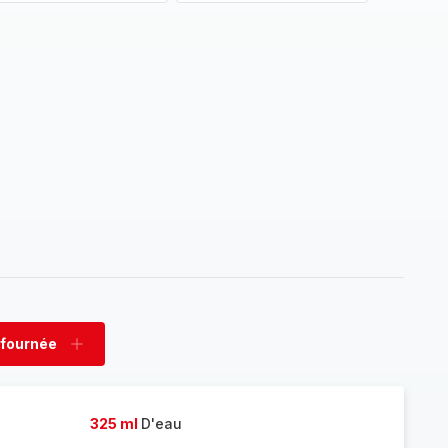
 fournée
rimer
Ajouter
née
fournée
325 ml
D'eau