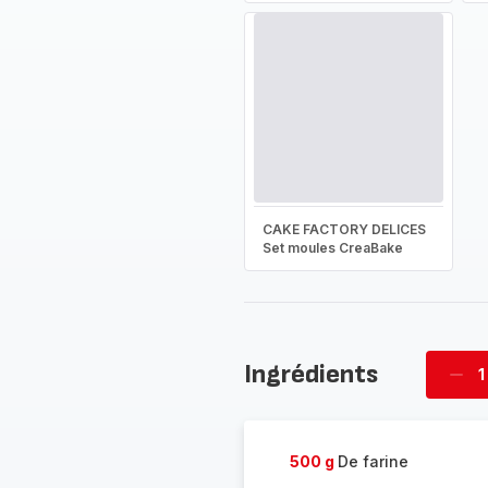
CAKE FACTORY DELICES
Set moules CreaBake
Ingrédients
1
Supp
four
500 g
De farine