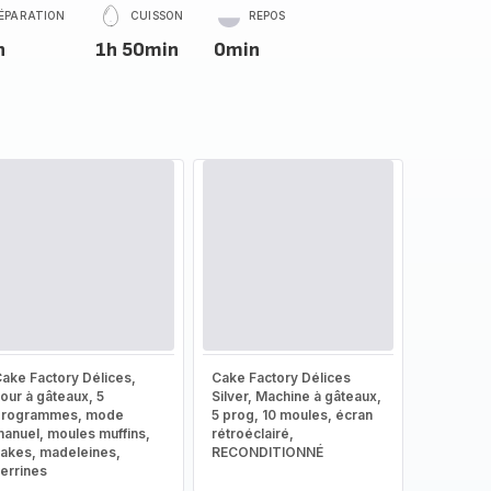
ÉPARATION
CUISSON
REPOS
n
1h 50min
0min
ake Factory Délices,
Cake Factory Délices
our à gâteaux, 5
Silver, Machine à gâteaux,
programmes, mode
5 prog, 10 moules, écran
anuel, moules muffins,
rétroéclairé,
akes, madeleines,
RECONDITIONNÉ
errines