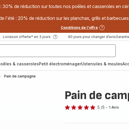
 : 30% de réduction sur toutes nos poêles et casseroles en
e l'été : 20% de réduction sur les planchas, grills et barbec
Conditions de l'offre
Livraison offerte* en 3 jours
90 jours pour changer d’avis
Garantie
oêles & casseroles
Petit électroménager
Ustensiles & moules
Ac
Pain de campagne
Pain de ca
5
/5
-
1 Avis
Avis
5
étoiles