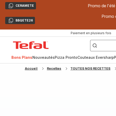
Promo de l'été
CERAMETE
Copier
Promo d
BBQETE26
Copier
Paiement en plusieurs fois
["Poêles
inox,
Accueil
Cake
Factory,
Tefal
Planchas,
Céramique..."]
Bons Plans
Nouveautés
Pizza Pronto
Couteaux Eversharp
P
Accueil
Recettes
TOUTES NOS RECETTES