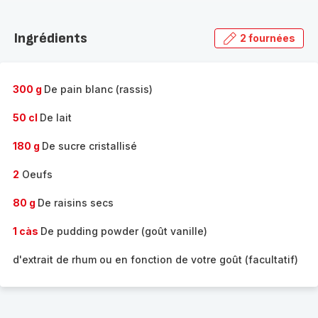
Découvrir
la
Ingrédients
2 fournées
gamme
complète
-
300 g
De pain blanc (rassis)
50 cl
De lait
180 g
De sucre cristallisé
2
Oeufs
80 g
De raisins secs
1 càs
De pudding powder (goût vanille)
d'extrait de rhum ou en fonction de votre goût (facultatif)