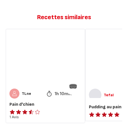
Recettes similaires
Pain
Pudding
d'chien
au
pain
perdu
1h 10min
TLne
Tefal
Pain d'chien
Pudding au pain p
ratings.3.5
1 Avis
ratings.NaN