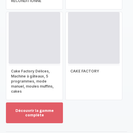
RECONDITIONNÉ
Cake Factory Délices,
CAKE FACTORY
Machine à gâteaux, 5
programmes, mode
manuel, moules muffins,
cakes
Découvrir la gamme
complète
Voir
plus...
-