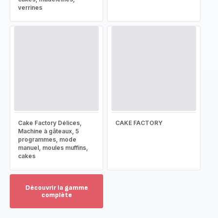
verrines
Cake Factory Délices,
CAKE FACTORY
Machine à gâteaux, 5
programmes, mode
manuel, moules muffins,
cakes
Découvrir la gamme
complète
Voir
plus...