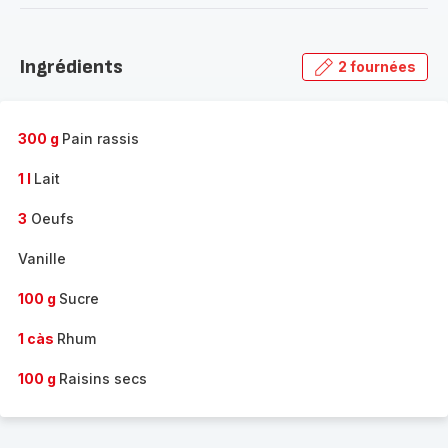
-
Découvrir
la
Ingrédients
2 fournées
gamme
complète
-
300 g
Pain rassis
1 l
Lait
3
Oeufs
Vanille
100 g
Sucre
1 càs
Rhum
100 g
Raisins secs