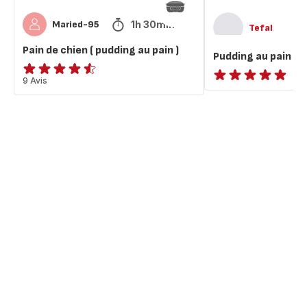
1h 30min
Maried-95
Tefal
Pain de chien ( pudding au pain )
Pudding au pain p
ratings.4.5
9 Avis
ratings.NaN