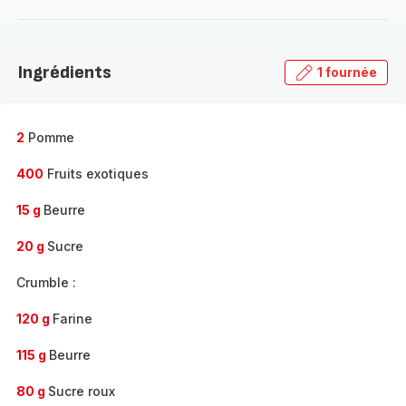
plus...
-
Découvrir
la
Ingrédients
1 fournée
gamme
complète
-
2
Pomme
400
Fruits exotiques
15 g
Beurre
20 g
Sucre
Crumble :
120 g
Farine
115 g
Beurre
80 g
Sucre roux