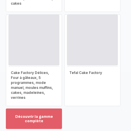
cakes
Cake Factory Délices,
Tefal Cake Factory
Four à gâteaux, 5
programmes, mode
manuel, moules muffins,
cakes, madeleines,
verrines
Découvrir la gamme
complète
Voir