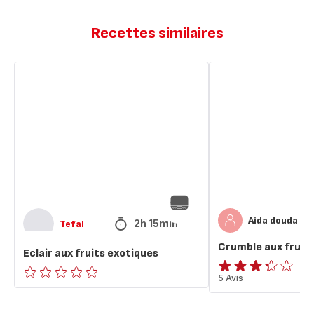
Recettes similaires
Eclair
Crumble
aux
aux
fruits
fruits
exotiques
rouges
Aida douda
2h 15min
Tefal
Crumble aux fruit
Eclair aux fruits exotiques
ratings.3.3
5 Avis
ratings.0