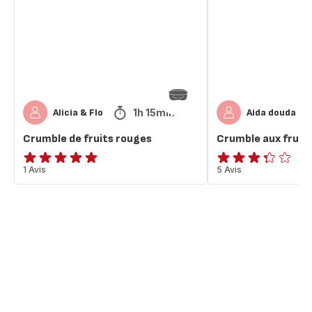
rouges
rouges
1h 15min
Alicia & Flo
Aida douda
Crumble de fruits rouges
Crumble aux fruit
Avis
1 Avis
ratings.3.3
5 Avis
5
étoiles
(moyenne)