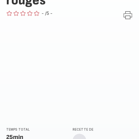
rouges
-
/5
-
ratings.0
TEMPS TOTAL
RECETTE DE
25min