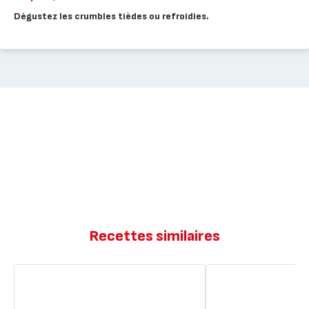
Dégustez les crumbles tièdes ou refroidies.
Recettes similaires
Crumble
Crumble
de
aux
fruits
fruits